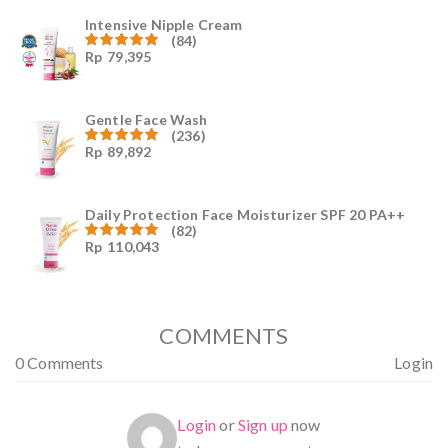
Intensive Nipple Cream
(84)
Rp
79,395
Dinilai
4.96
dari
5
Gentle Face Wash
(236)
Rp
89,892
Dinilai
4.96
dari
5
Daily Protection Face Moisturizer SPF 20 PA++
(82)
Rp
110,043
Dinilai
4.94
dari
5
COMMENTS
0 Comments
Login
Login
or
Sign up
now