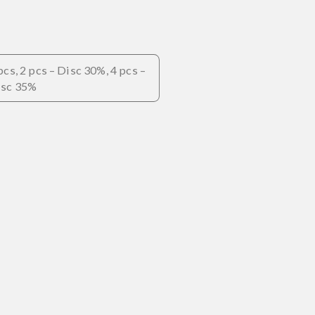
Aloe Vera
Pelembab istimewa yang dapat
menenangkan dan merawat kulit kering.
Kaya akan vitamin A dan E, magnesium, dan
seng.
Daftar Bahan Lengkap
fikasi
 Hemat
1 pcs, 2 pcs – Disc 30%, 4 pcs –
Disc 35%