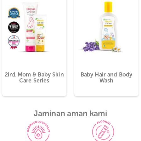
Produk yang biasa dibeli be
d
2in1 Mom & Baby Skin
Baby Hair a
Care Series
Was