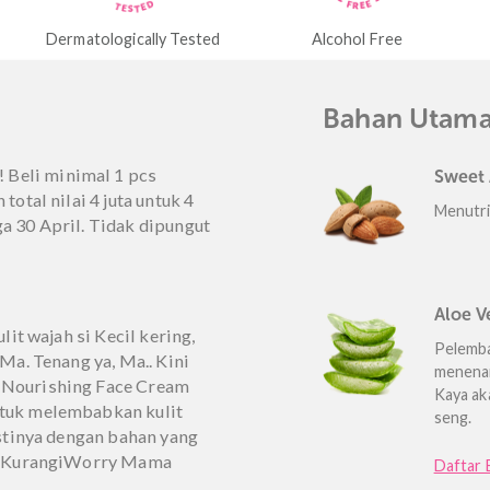
Jaminan aman kami
 Tested
Alcohol Free
Paraben Fr
uk
Baha
dan! Beli minimal 1 pcs
adiah total nilai 4 juta untuk 4
 hingga 30 April. Tidak dipungut