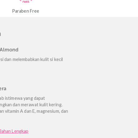
Ecocert Organic Certified
Natural Active I
ee
n Utama
Sweet Almond
Menutrisi dan melembabkan kulit si kecil