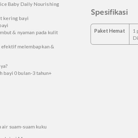
liat kulit wajah si Kecil kering,
ih ya, Ma. Tenang ya, Ma.. Kini
 Daily Nourishing Face Cream
sus untuk melembabkan kulit
itif. Pastinya dengan bahan yang
l untuk #KurangiWorry Mama
 Choice Baby Daily Nourishing
Spesi
i kulit kering bayi
mbut bayi
Paket
gan lembut & nyaman pada kulit
 produk efektif melembapkan &
i
nakannya?