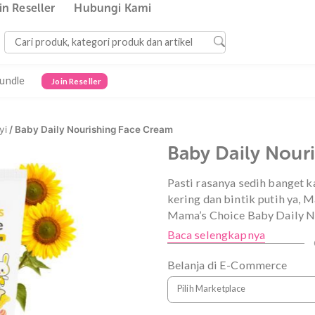
Join Reseller
Hubungi Kami
Bundle
Join Reseller
tan Bayi
/ Baby Daily Nourishing Face Cream
Baby Dai
Pasti rasanya sed
kering dan bintik
Mama’s Choice B
Baca selengkap
Belanja di E-C