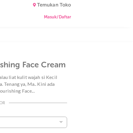
Temukan Toko
Masuk/Daftar
ly Nourishing Face Cream
ih banget kalau liat kulit wajah si Kecil
 putih ya, Ma. Tenang ya, Ma.. Kini ada
aby Daily Nourishing Face
...
nya
ommerce