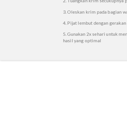
Produk ini dapat digunak
BPOM NA 1821011117
MUI No. 001500932501
Cara pemakaia
1. Bersihkan wajah deng
2. Tuangkan krim secuku
3. Oleskan krim pada ba
4. Pijat lembut dengan g
5. Gunakan 2x sehari un
hasil yang optimal