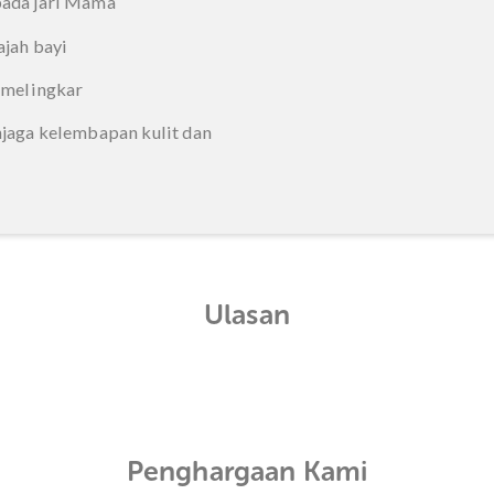
an oleh bayi 0 bulan-3 tahun+
5
19
n
an suhu air suam-suam kuku
pnya pada jari Mama
gian wajah bayi
erakan melingkar
tuk menjaga kelembapan kulit dan