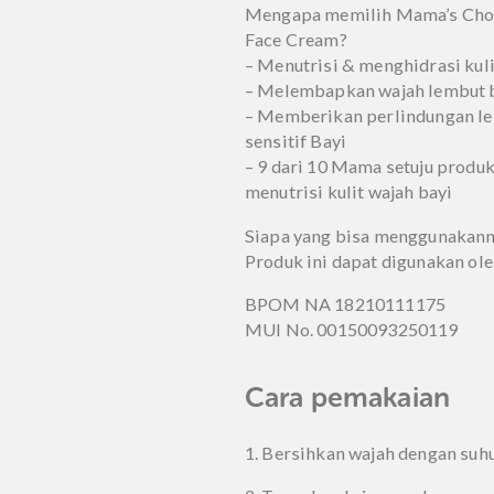
Pasti rasanya sedih kalau 
berjerawat dan bintik put
ada Mama’s Choice Baby
yang diformulasikan khu
wajah si Kecil yang sens
aman, halal, dan natura
Mengapa memilih Mama’s
Face Cream?
– Menutrisi & menghidras
– Melembapkan wajah le
– Memberikan perlindun
sensitif Bayi
– 9 dari 10 Mama setuju
menutrisi kulit wajah bay
Siapa yang bisa menggu