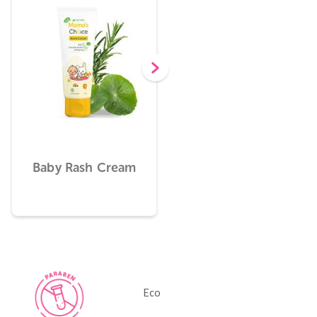
rsama
nd Body
Baby Rash Cream
Anti C
h