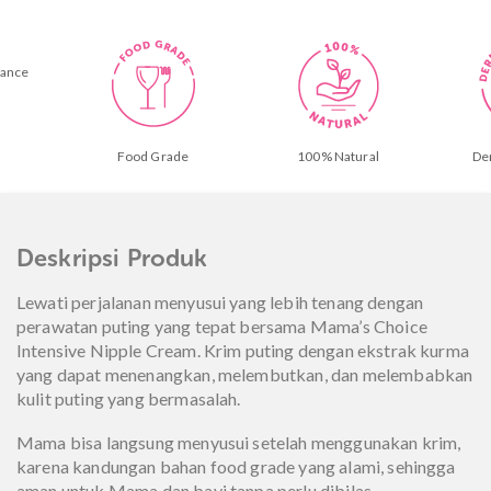
de
100% Natural
Dermatologically
Tested
Deskripsi Produk
Lewati perjalanan menyusui yang lebih tenang dengan
perawatan puting yang tepat bersama Mama’s Choice
Intensive Nipple Cream. Krim puting dengan ekstrak kurma
yang dapat menenangkan, melembutkan, dan melembabkan
kulit puting yang bermasalah.
Mama bisa langsung menyusui setelah menggunakan krim,
karena kandungan bahan food grade yang alami, sehingga
aman untuk Mama dan bayi tanpa perlu dibilas.