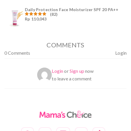
5
Daily Protection Face Moisturizer SPF 20 PA++
(82)
Rp
110,043
Dinilai
4.94
dari
5
COMMENTS
0 Comments
Login
Login
or
Sign up
now
to leave a comment