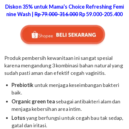
Diskon 35% untuk Mama’s Choice Refreshing Femi
nine Wash |
Rp 79.000-316.000
Rp 59.000-205.400
Produk pembersih kewanitaan ini sangat spesial
karena mengandung 3 kombinasi bahan natural yang
sudah pasti aman dan efektif cegah vaginitis.
Prebiotik
untuk menjaga keseimbangan bakteri
baik.
Organic green tea
sebagai antibakteri alam dan
menjaga kebersihan area intim.
Lotus
yang berfungsi untuk cegah bau tak sedap,
gatal dan iritasi.