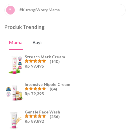
5
#KurangiWorry Mama
Produk Trending
Mama
Bayi
Stretch Mark Cream
(140)
Rp
99,495
Dinilai
4.96
dari
5
Intensive Nipple Cream
(84)
Rp
79,395
Dinilai
4.96
dari
5
Gentle Face Wash
(236)
Rp
89,892
Dinilai
4.96
dari