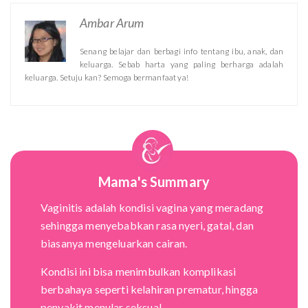
Ambar Arum
Senang belajar dan berbagi info tentang ibu, anak, dan
keluarga. Sebab harta yang paling berharga adalah
keluarga. Setuju kan? Semoga bermanfaat ya!
Mama's Summary
Vaginitis adalah kondisi vagina yang meradang
sehingga menyebabkan rasa nyeri, gatal, dan
biasanya mengeluarkan cairan.
Kondisi ini bisa menimbulkan komplikasi
berbahaya seperti kelahiran prematur, hingga
penyakit menular seksual.