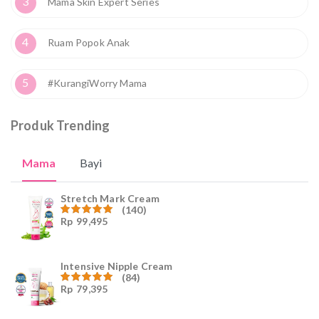
3
Mama Skin Expert Series
4
Ruam Popok Anak
5
#KurangiWorry Mama
Produk Trending
Mama
Bayi
Stretch Mark Cream
(140)
Rp
99,495
Dinilai
4.96
dari
5
Intensive Nipple Cream
(84)
Rp
79,395
Dinilai
4.96
dari
5