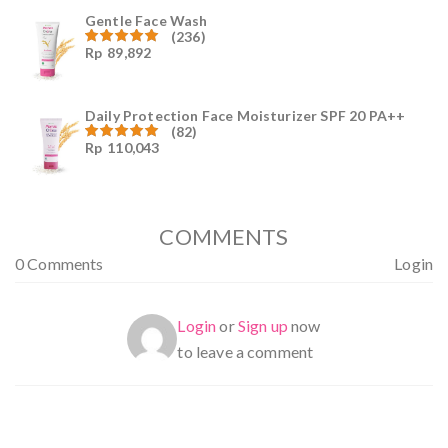
Gentle Face Wash
(236)
Rp
89,892
Dinilai
4.96
dari
5
Daily Protection Face Moisturizer SPF 20 PA++
(82)
Rp
110,043
Dinilai
4.94
dari
5
COMMENTS
0 Comments
Login
Login
or
Sign up
now
to leave a comment