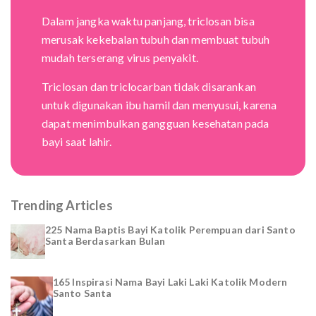
Dalam jangka waktu panjang, triclosan bisa
merusak kekebalan tubuh dan membuat tubuh
mudah terserang virus penyakit.
Triclosan dan triclocarban tidak disarankan
untuk digunakan ibu hamil dan menyusui, karena
dapat menimbulkan gangguan kesehatan pada
bayi saat lahir.
Trending Articles
225 Nama Baptis Bayi Katolik Perempuan dari Santo
Santa Berdasarkan Bulan
165 Inspirasi Nama Bayi Laki Laki Katolik Modern
Santo Santa