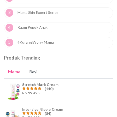
3
Mama Skin Expert Series
4
Ruam Popok Anak
5
#KurangiWorry Mama
Produk Trending
Mama
Bayi
Stretch Mark Cream
(140)
Rp
99,495
Dinilai
4.96
dari
5
Intensive Nipple Cream
(84)