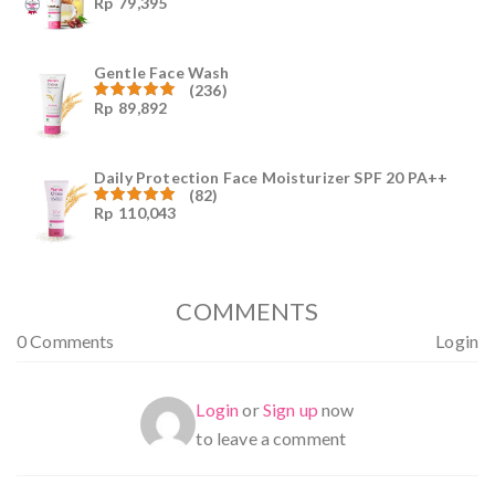
Rp
79,395
Dinilai
4.96
dari
5
Gentle Face Wash
(236)
Rp
89,892
Dinilai
4.96
dari
5
Daily Protection Face Moisturizer SPF 20 PA++
(82)
Rp
110,043
Dinilai
4.94
dari
5
COMMENTS
0 Comments
Login
Login
or
Sign up
now
to leave a comment