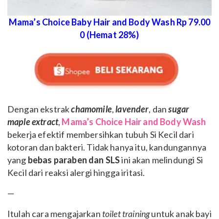
Mama’s Choice Baby Hair and Body Wash Rp 79.00
0 (Hemat 28%)
Dengan ekstrak
chamomile
,
lavender
, dan
sugar
maple extract
,
Mama’s Choice Hair and Body Wash
bekerja efektif membersihkan tubuh Si Kecil dari
kotoran dan bakteri. Tidak hanya itu, kandungannya
yang
bebas paraben dan SLS
ini akan melindungi Si
Kecil dari reaksi alergi hingga iritasi.
—
Itulah cara mengajarkan
toilet training
untuk anak bayi