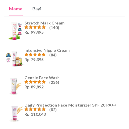
Mama
Bayi
Stretch Mark Cream
(140)
Rp
99,495
Dinilai
4.96
dari
5
Intensive Nipple Cream
(84)
Rp
79,395
Dinilai
4.96
dari
5
Gentle Face Wash
(236)
Rp
89,892
Dinilai
4.96
dari
5
Daily Protection Face Moisturizer SPF 20 PA++
(82)
Rp
110,043
Dinilai
4.94
dari
5