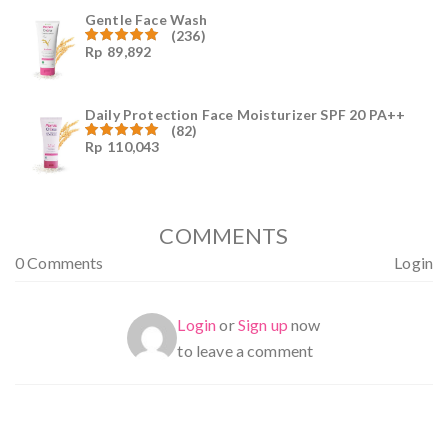
Gentle Face Wash
(236)
Rp
89,892
Dinilai
4.96
dari
5
Daily Protection Face Moisturizer SPF 20 PA++
(82)
Rp
110,043
Dinilai
4.94
dari
5
COMMENTS
0 Comments
Login
Login
or
Sign up
now
to leave a comment