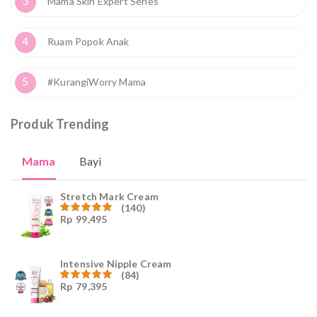
3
Mama Skin Expert Series
4
Ruam Popok Anak
5
#KurangiWorry Mama
Produk Trending
Mama
Bayi
Stretch Mark Cream
(140)
Rp
99,495
Dinilai
4.96
dari
5
Intensive Nipple Cream
(84)
Rp
79,395
Dinilai
4.96
dari
5