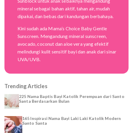
Sunblock untuk anak sebaiknya mengandung
mineral sebagai bahan aktif, tahan air, mudah
dipakai, dan bebas dari kandungan berbahaya.
Kini sudah ada Mama’s Choice Baby Gentle
Sunscreen. Mengandung mineral sunscreen,
avocado, coconut dan aloe vera yang efektif
melindungi kulit sensitif bayi dan anak dari sinar
UVA/UVB.
Trending Articles
225 Nama Baptis Bayi Katolik Perempuan dari Santo
Santa Berdasarkan Bulan
165 Inspirasi Nama Bayi Laki Laki Katolik Modern
Santo Santa