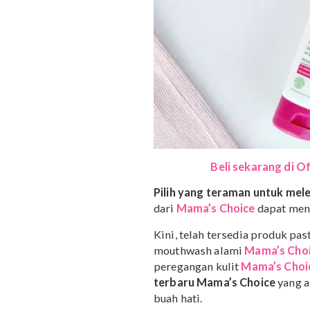
triclosan
adalah beberap