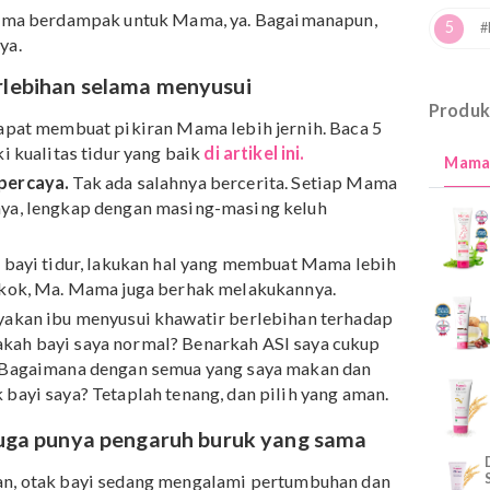
ebihan) berisiko menciptakan karakter bayi yang mudah
is, rewel berlebihan dan gelisah.
ui tak cuma berdampak untuk Mama, ya. Bagaimanapun,
sakannya.
es berlebihan selama menyusui
l ini dapat membuat pikiran Mama lebih jernih. Baca 5
memiliki kualitas tidur yang baik
di artikel ini.
ang dipercaya.
Tak ada salahnya bercerita. Setiap Mam
rbaiknya, lengkap dengan masing-masing keluh
e.
Saat bayi tidur, lakukan hal yang membuat Mama lebi
akpapa kok, Ma. Mama juga berhak melakukannya.
Kebanyakan ibu menyusui khawatir berlebihan terhada
. Apakah bayi saya normal? Benarkah ASI saya cukup