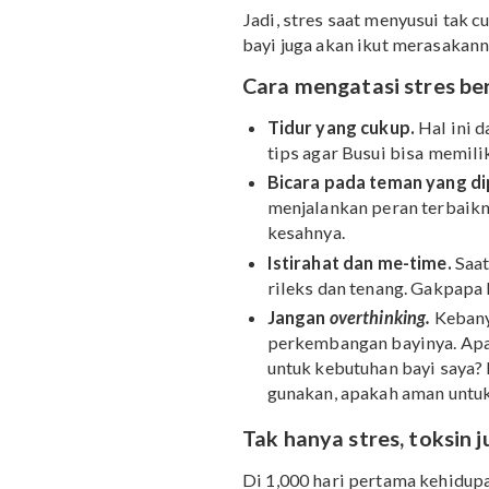
kortisol (stres berl
menang
Jadi, stres saat menyus
bayi juga akan ikut mera
Cara mengatasi str
Tidur yang cukup.
Ha
tips agar Busui bisa 
Bicara pada teman y
menjalankan peran te
kesahnya.
Istirahat dan me-tim
rileks dan tenang. G
Jangan
overthinking.
perkembangan bayinya