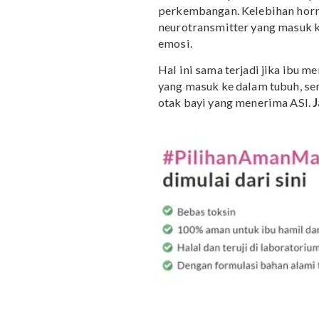
untuk kebutuhan bayi
gunakan, apakah aman 
Tak hanya stres, to
Di 1,000 hari pertama k
perkembangan. Kelebihan
neurotransmitter yang 
emosi.
Hal ini sama terjadi jik
yang masuk ke dalam tub
otak bayi yang menerima