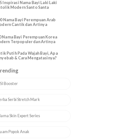
Perempuan dari Santo Santa
Berdasarkan Bulan
165 Inspirasi Nama Bayi Laki Laki
Katolik Modern Santo Santa
200 Nama Bayi Perempuan Arab
Modern Cantik dan Artinya
110 Nama Bayi Perempuan Korea
Modern Terpopuler dan Artinya
Bintik Putih Pada Wajah Bayi, Apa
Penyebab & Cara Mengatasinya?
Topik Trending
1
ASI Booster
2
Serba Serbi Stretch Mark