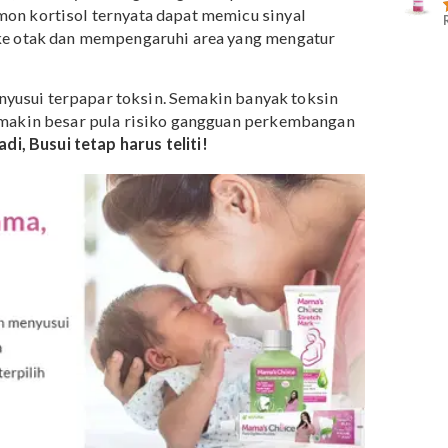
 saya? Bagaimana dengan semua yang saya makan dan
untuk bayi saya? Tetaplah tenang, dan pilih yang aman.
ksin juga punya pengaruh buruk yang sama
ehidupan, otak bayi sedang mengalami pertumbuhan dan
 hormon kortisol ternyata dapat memicu sinyal
masuk ke otak dan mempengaruhi area yang mengatur
a ibu menyusui terpapar toksin. Semakin banyak toksin
uh, semakin besar pula risiko gangguan perkembangan
 ASI.
Jadi, Busui tetap harus teliti!