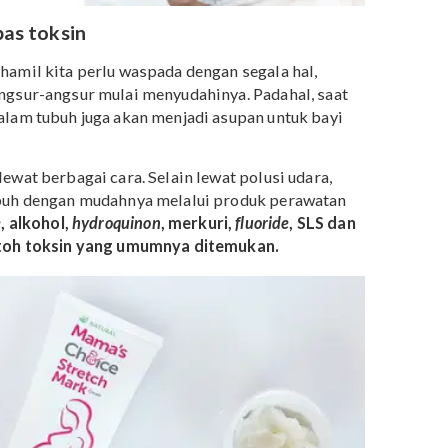
ng bebas toksin
saat hamil kita perlu waspada dengan segala hal,
a berangsur-angsur mulai menyudahinya. Padahal, saat
k ke dalam tubuh juga akan menjadi asupan untuk bayi
Anda lewat berbagai cara. Selain lewat polusi udara,
lam tubuh dengan mudahnya melalui produk perawatan
thalate
, alkohol,
hydroquinon
, merkuri,
fluoride
, SLS dan