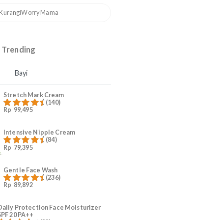
3
Mama Skin Expert Series
4
Ruam Popok Anak
5
#KurangiWorry Mama
Produk Trending
Mama
Bayi
a
Stretch Mark Cream
(140)
Rp
99,495
Dinilai
4.96
h
dari 5
Intensive Nipple Cream
(84)
p
Rp
79,395
Dinilai
4.96