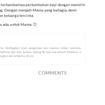
g di Official Store Mama’s Choice di Shopee.
uk melengkapi rangkaian perawatan Mama.
Perawatan
t menjadi solusinya.
uk pasta gigi tanpa fluoride
Mama’s Choice Toothpaste
s Choice Mouthwash,
krim untuk menyamarkan
 Choice Stretch Mark Cream,
dan
produk-produk
yang akan menemani perjalanan Mama membesarkan s
 risiko terhambatnya pertumbuhan bayi dengan memili
ersayang. Dengan menjadi Mama yang bahagia, demi
hagiaan keluarga tercinta.
g selalu ada, untuk Mama. 🙂