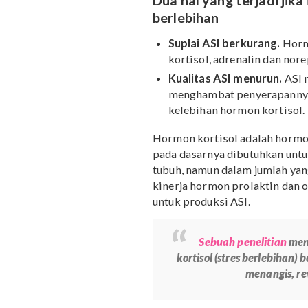
Anda dan bayi. Seperti a
Dua hal yang terjad
berlebihan
Suplai ASI berkurang
kortisol, adrenalin 
Kualitas ASI menurun
menghambat penyerapa
kelebihan hormon kor
Hormon kortisol adalah 
pada dasarnya dibutuhk
tubuh, namun dalam juml
kinerja hormon prolakti
untuk produksi ASI.
Sebuah peneliti