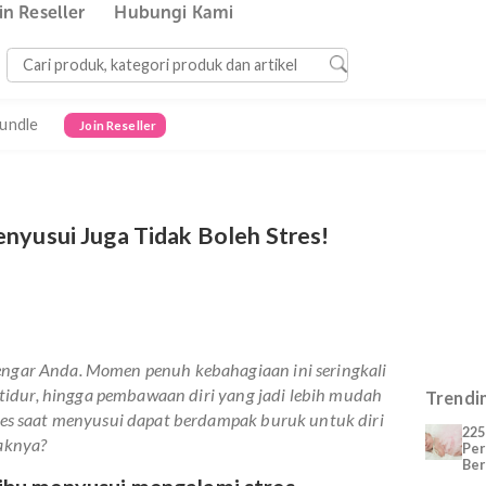
Join Reseller
Hubungi Kami
Bundle
Join Reseller
bu Menyusui Juga Tidak Boleh Stres!
 mendengar Anda. Momen penuh kebahagiaan ini seringkali
 kurang tidur, hingga pembawaan diri yang jadi lebih mudah
da? Stres saat menyusui dapat berdampak buruk untuk diri