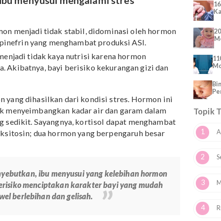
pa dampaknya?
i jika ibu menyusui mengalami stres
.
Hormon menjadi tidak stabil, didominasi oleh hormon
dan norepinefrin yang menghambat produksi ASI.
.
ASI menjadi tidak kaya nutrisi karena hormon
nnya. Akibatnya, bayi berisiko kekurangan gizi dan
tisol.
hormon yang dihasilkan dari kondisi stres. Hormon ini
an untuk menyeimbangkan kadar air dan garam dalam
ah yang sedikit. Sayangnya, kortisol dapat menghambat
n dan oksitosin; dua hormon yang berpengaruh besar
an
menyebutkan, ibu menyusui yang kelebihan hormon