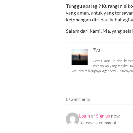
Beli sekaran
Pilih yang teraman unt
dari
Mama’s Choice
dapa
Kini, telah tersedia prod
mouthwash alami
Mama’
peregangan kulit
Mama’s
terbaru Mama’s Choice
buah hati.
Tunggu apalagi? Kurangi
yang aman, untuk yang t
ketenangan diri dan keba
Salam dari kami, Ma, yan