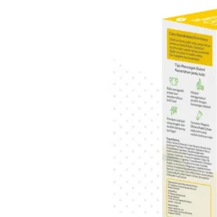
Baby Calming Tummy Oil
perubahannya pada kuali
Klik di sini untuk membe
2. Mama’s Choice Baby
Ruam adalah salah satu 
kembang bayi. Ada bebera
Misalnya, gesekan denga
terjaga. Kemudian zat ki
Si Kecil, dan biang kering
Baca juga: Kenali Jenis