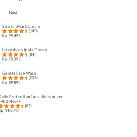
4
Ruam Popok Anak
5
#KurangiWorry Mama
Produk Trending
Mama
Bayi
Stretch Mark Cream
(140)
Rp
99,495
Dinilai
4.96
dari 5
Intensive Nipple Cream
(84)
Rp
79,395
Dinilai
4.96
dari 5
Gentle Face Wash
(236)