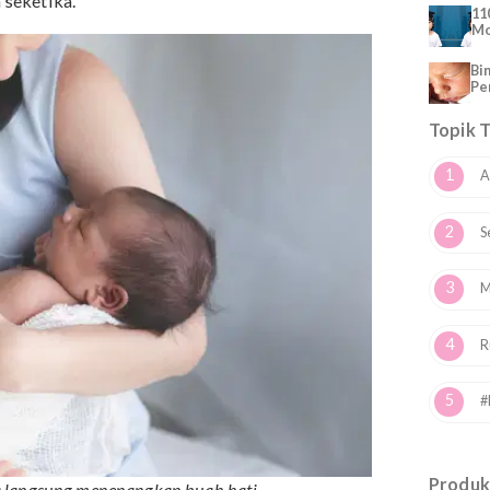
ama
n pelukan Mama sebagai bentuk dukungan dan
edang sedih, kesal, atau sakit, pelukan Mama dapat
aman seketika.