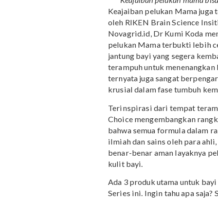
Keajaiban pelukan ma
Keajaiban pelukan Mama 
oleh RIKEN Brain Science 
Novagrid.id, Dr Kumi K
pelukan Mama terbukti le
jantung bayi yang seger
terampuh untuk menenan
ternyata juga sangat be
krusial dalam fase tum
Terinspirasi dari tempa
Choice mengembangkan r
bahwa semua formula dal