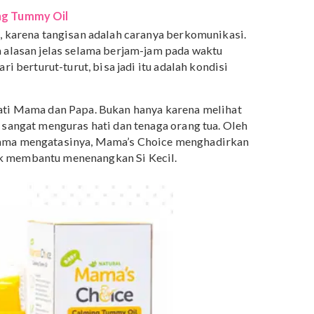
ra ahli, kami ingin menghadirkan produk bayi yang
nya pelukan Mama yang berkontak langsung dengan
uk bayi Mama pada peluncuran awal Mama’s Choice Bab
 saja? Simak berikut ini.
 Calming Tummy Oil
 biasa, karena tangisan adalah caranya berkomunikasi.
 tanpa alasan jelas selama berjam-jam pada waktu
rapa hari berturut-turut, bisa jadi itu adalah kondisi
ayat hati Mama dan Papa. Bukan hanya karena melihat
n juga sangat menguras hati dan tenaga orang tua. Oleh
antu Mama mengatasinya, Mama’s Choice menghadirkan