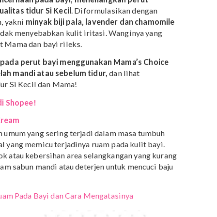
lming Tummy Oil dengan
formula anti kolik
efektif
an pencernaan pada bayi, menenangkan perut
an kualitas tidur Si Kecil
. Diformulasikan dengan
pilihan, yakni
minyak biji pala, lavender dan chamomil
 dan tidak menyebabkan kulit iritasi. Wanginya yang
embuat Mama dan bayi rileks.
lembut pada perut bayi menggunakan Mama’s Choice