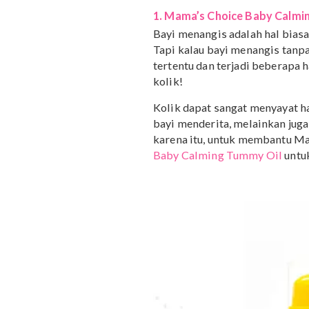
ilmiah dan sains oleh pa
benar-benar aman layak
kulit bayi.
Ada 3 produk utama unt
Series ini. Ingin tahu apa
1. Mama’s Choice Baby
Bayi menangis adalah hal
Tapi kalau bayi menangis
tertentu dan terjadi bebe
kolik!
Kolik dapat sangat meny
bayi menderita, melainka
karena itu, untuk memb