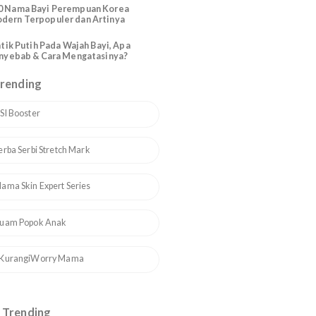
Katolik Modern Santo Santa
200 Nama Bayi Perempuan Arab
Modern Cantik dan Artinya
110 Nama Bayi Perempuan Korea
Modern Terpopuler dan Artinya
Bintik Putih Pada Wajah Bayi, Apa
Penyebab & Cara Mengatasinya?
Topik Trending
1
ASI Booster
2
Serba Serbi Stretch Mark
3
Mama Skin Expert Series