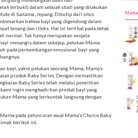
ma bisa langsung menenangkan buah hati
juga telah terbukti dalam sebuah studi yang dilakukan
Insititute di Saitama, Jepang. Dikutip dari situs
oda membenarkan bahwa bayi yang digendong dalam
bih cepat tenang dan rileks. Hal ini terlihat pada detak
a kembali normal. Tak hanya merupakan senjata
gkan bayi menangis dalam sekejap, pelukan Mama
rpengaruh pada perkembangan emosional bayi yang
buh kembangnya.
t teraman bayi, yakni pelukan seorang Mama, Mama’s
angkaian produk Baby Series. Dengan memastikan
am rangkaian Baby Series telah melalui penelitian