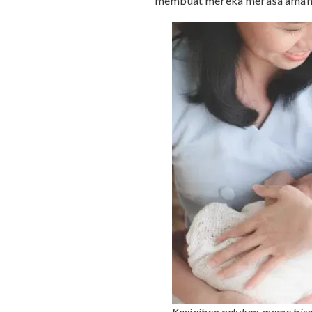
#SeamanPelukanM
Bayi sangat membutuhka
kehangatan. Entah bayi s
membuat mereka merasa 