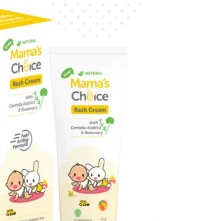
 setelah mandi atau sebelum tidur,
dan lihat
tas tidur Si Kecil dan Mama!
linya di Shopee!
 Rash Cream
masalah umum yang sering terjadi dalam masa tumbuh
pa hal yang memicu terjadinya ruam pada kulit bayi.
n popok atau kebersihan area selangkangan yang kuran
mia dalam sabun mandi atau deterjen untuk mencuci baju
at.
-Jenis Ruam Pada Bayi dan Cara Mengatasinya