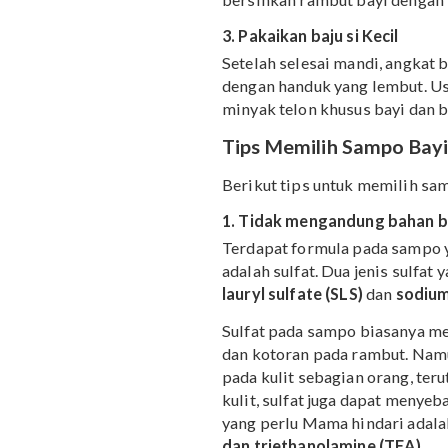
mencegah bayi kedingina
Mama bisa menggunakan t
rambut bayi. Pastikan ai
Usapkan sampo secara me
kembali tangan Mama un
secara perlahan dari dep
sampo masuk ke mata bay
bersihkan rambut bayi d
3. Pakaikan baju si Kecil
Setelah selesai mandi, a
dengan handuk yang lemb
minyak telon khusus bay
Tips Memilih Sampo
Berikut tips untuk memil
1. Tidak mengandung b