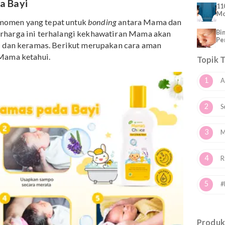
ta. Sampo cukup diberikan beberapa kali saja dalam satu
h Alexander, MD, dokter anak di New Jersey
 pada Bayi
akan momen yang tepat untuk
bonding
antara Mama da
en berharga ini terhalangi kekhawatiran Mama akan
a mandi dan keramas. Berikut merupakan cara aman
perlu Mama ketahui.