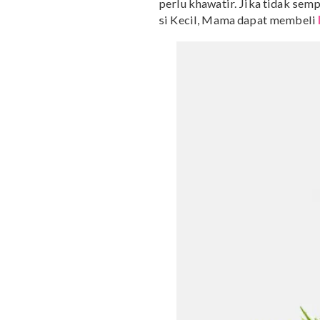
3. Gunakan sampo bayi
Kegiatan memandikan ba
Untuk mewujudkannya, 
memberi sensasi relaksas
rewel hingga busa masuk
Sampo yang mengandung 
memberi pengalaman mem
membersihkan rambut, e
pada saat dan setelah ma
Beberapa Mama memilih 
campuran bahan alami un
perlu khawatir. Jika ti
si Kecil, Mama dapat m