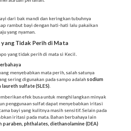
n karena rambutnya yang sudah basah sedari awal.
angan, cangkir kecil, atau waslap untuk membasahi
r tidak menetes ke wajahnya ya, Ma!
rata ke seluruh rambut bayi. Setelah itu gunakan
tuk mengalirkan air dengan mengusap kepala bayi
an ke belakang kepala.
Apabila Mama khawatir busa
i, disarankan untuk menggunakan waslap. Basahi dan
engan merata dan perlahan.
ngkat bayi dari bak mandi dan keringkan tubuhnya
ut. Usap rambut bayi dengan hati-hati lalu pakaikan
i dan baju yang nyaman.
 Bayi yang Tidak Perih di Mata
ih sampo yang tidak perih di mata si Kecil.
ahan berbahaya