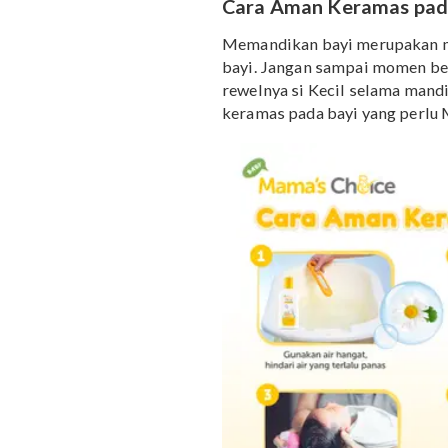
yang tidak perih di ma
minggu –
Dr. Lea
Cara Aman Keramas
Memandikan bayi merup
bayi. Jangan sampai mom
rewelnya si Kecil selam
keramas pada bayi yang 