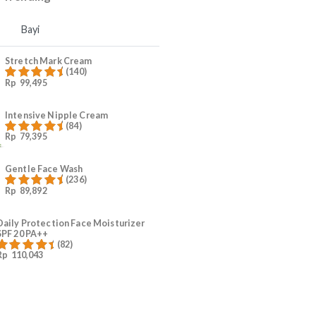
4
Ruam Popok Anak
5
#KurangiWorry Mama
Produk Trending
Mama
Bayi
Stretch Mark Cream
(140)
Rp
99,495
Dinilai
4.96
dari 5
Intensive Nipple Cream
(84)
Rp
79,395
Dinilai
4.96
dari 5
Gentle Face Wash
(236)