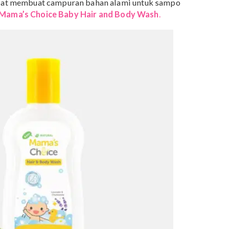
 dengan aroma menenangkan
yi yang menyenangkan adalah keinginan setiap Mama.
Mama bisa menggunakan sampo bayi dengan aroma yan
i untuk si Kecil. Hal ini akan mengurangi risiko bayi
 ke dalam mata.
ekstrak lavender merupakan pilihan tepat untuk
andikan bayi yang menyenangkan. Selain
kstrak lavender juga memberi efek yang menenangkan
ndi.
untuk membuat sampo bayi DIY (do it yourself) denga
tuk mencuci rambut si Kecil. Namun kini Mama tidak
dak sempat membuat campuran bahan alami untuk sampo
embeli
Mama’s Choice Baby Hair and Body Wash
.