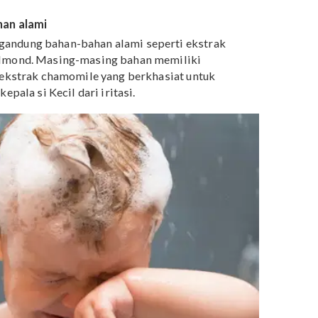
ampo yang menyebabkan mata perih, salah satunya
 sulfat yang sering digunakan pada sampo adalah
sodium
sodium laureth sulfate (SLES)
.
anya memberikan efek busa untuk menghilangkan minya
. Namun penggunaan sulfat dapat menyebabkan iritasi
, terutama bayi yang kulitnya masih sensitif. Selain pad
menyebabkan iritasi pada mata.
Bahan berbahaya lain
i adalah
paraben, phthalates, diethanolamine (DEA)
EA)
gan bahan alami
g mengandung bahan-bahan alami seperti ekstrak
sweet almond. Masing-masing bahan memiliki
seperti ekstrak chamomile yang berkhasiat untuk
kulit kepala si Kecil dari iritasi.