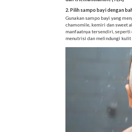
Terdapat formula pada s
adalah sulfat. Dua jenis
lauryl sulfate (SLS)
dan
Sulfat pada sampo bias
dan kotoran pada rambut
pada kulit sebagian orang
kulit, sulfat juga dapat 
yang perlu Mama hindar
dan triethanolamine (T
2. Pilih sampo bayi den
Gunakan sampo bayi yan
chamomile, kemiri dan 
manfaatnya tersendiri, 
menutrisi dan melindungi 