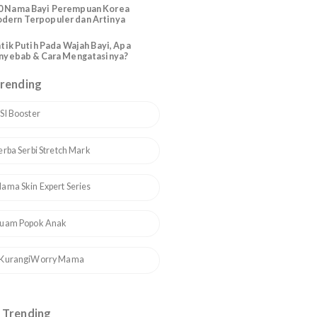
Katolik Modern Santo Santa
200 Nama Bayi Perempuan Arab
Modern Cantik dan Artinya
110 Nama Bayi Perempuan Korea
Modern Terpopuler dan Artinya
n
Bintik Putih Pada Wajah Bayi, Apa
Penyebab & Cara Mengatasinya?
Topik Trending
1
ASI Booster
2
Serba Serbi Stretch Mark
3
Mama Skin Expert Series