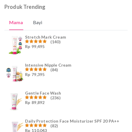
Produk Trending
Mama
Bayi
Stretch Mark Cream
(140)
Rp
99,495
Dinilai
4.96
dari
5
Intensive Nipple Cream
(84)
Rp
79,395
Dinilai
4.96
dari
5
Gentle Face Wash
(236)
Rp
89,892
Dinilai
4.96
dari
5
Daily Protection Face Moisturizer SPF 20 PA++
(82)
Rp
110,043