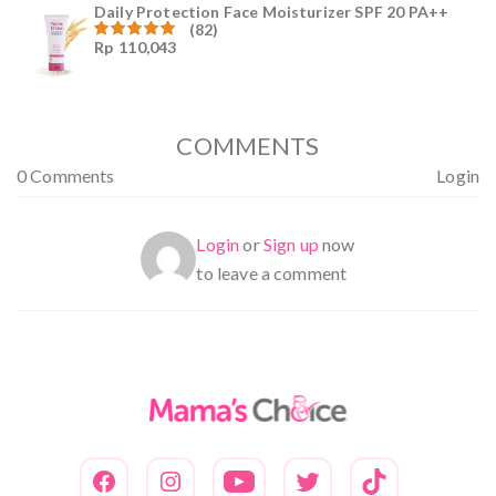
Daily Protection Face Moisturizer SPF 20 PA++
(82)
Rp
110,043
Dinilai
4.94
dari
5
COMMENTS
0 Comments
Login
Login
or
Sign up
now
to leave a comment