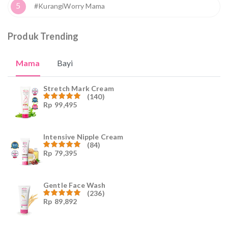
5
#KurangiWorry Mama
Produk Trending
Mama
Bayi
Stretch Mark Cream
(140)
Rp
99,495
Dinilai
4.96
dari
5
Intensive Nipple Cream
(84)
Rp
79,395
Dinilai
4.96
dari
5
Gentle Face Wash
(236)
Rp
89,892
Dinilai
4.96
dari
5