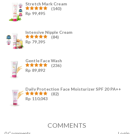
Stretch Mark Cream
(140)
Rp
99,495
Dinilai
4.96
dari
5
Intensive Nipple Cream
(84)
Rp
79,395
Dinilai
4.96
dari
5
Gentle Face Wash
(236)
Rp
89,892
Dinilai
4.96
dari
5
Daily Protection Face Moisturizer SPF 20 PA++
(82)
Rp
110,043
Dinilai
4.94
dari
5
COMMENTS
0 Comments
Login