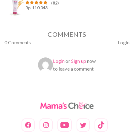
(82)
Rp
110,043
Dinilai
4.94
dari
5
COMMENTS
0 Comments
Login
Login
or
Sign up
now
to leave a comment