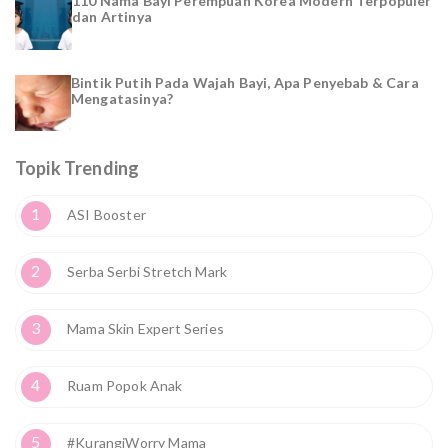
110 Nama Bayi Perempuan Korea Modern Terpopuler
dan Artinya
Bintik Putih Pada Wajah Bayi, Apa Penyebab & Cara
Mengatasinya?
Topik Trending
1
ASI Booster
2
Serba Serbi Stretch Mark
3
Mama Skin Expert Series
4
Ruam Popok Anak
5
#KurangiWorry Mama