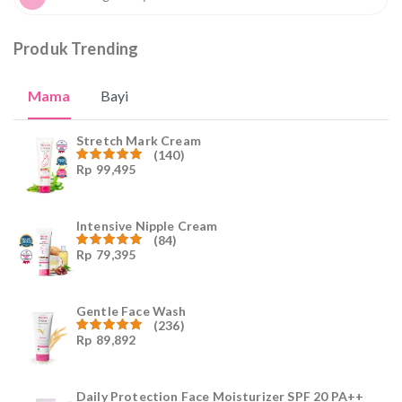
Produk Trending
Mama
Bayi
Stretch Mark Cream
(140)
Rp
99,495
Dinilai
4.96
dari
5
Intensive Nipple Cream
(84)
Rp
79,395
Dinilai
4.96
dari
5
Gentle Face Wash
(236)
Rp
89,892
Dinilai
4.96
dari
5
Daily Protection Face Moisturizer SPF 20 PA++