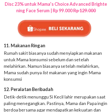
Disc 23% untuk Mama’s Choice Advanced Brighte
ning Face Serum | Rp 99.000
Rp 129.000
11. Makanan Ringan
Rumah sakit biasanya sudah menyiapkan makanan
untuk Mama konsumsi sebelum dan setelah
melahirkan. Namun biasanya setelah melahirkan,
Mama sudah punya
list
makanan yang ingin Mama
konsumsi
12. Peralatan Beribadah
Detik-detik menunggu Si Kecil lahir merupakan saat
paling menegangkan. Pastinya, Mama dan Papa ingin
berdoa bersama agar mendapatkan kekuatan dan