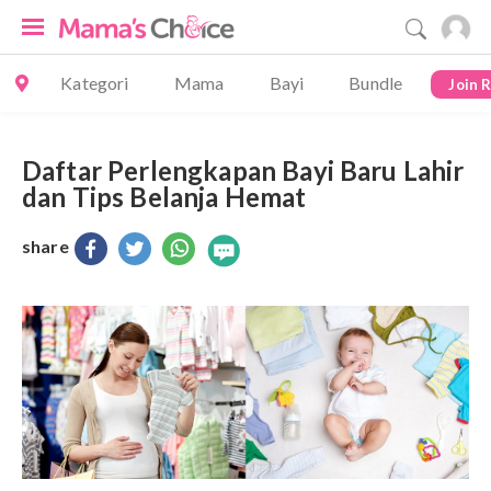
Kategori
Mama
Bayi
Bundle
Join 
Daftar Perlengkapan Bayi Baru Lahir
dan Tips Belanja Hemat
share