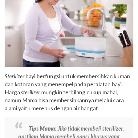
Sterilizer
bayi berfungsi untuk membersihkan kuman
dan kotoran yang menempel pada peralatan bayi.
Harga
sterilizer
mungkin terbilang cukup mahal,
namun Mama bisa membersihkannya melalui cara
alami yaitu merebus dengan air hangat.
Tips Mama:
Jika tidak membeli sterilizer,
pastikan Mama membeli panci khusus yang