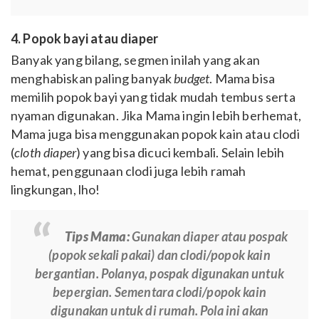
4. Popok bayi atau diaper
Banyak yang bilang, segmen inilah yang akan
menghabiskan paling banyak
budget
. Mama bisa
memilih popok bayi yang tidak mudah tembus serta
nyaman digunakan. Jika Mama ingin lebih berhemat,
Mama juga bisa menggunakan popok kain atau clodi
(
cloth
diaper
) yang bisa dicuci kembali. Selain lebih
hemat, penggunaan clodi juga lebih ramah
lingkungan, lho!
Tips Mama:
Gunakan diaper atau pospak
(popok sekali pakai) dan clodi/popok kain
bergantian. Polanya, pospak digunakan untuk
bepergian. Sementara clodi/popok kain
digunakan untuk di rumah. Pola ini akan