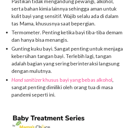
Pastikan tidak mengandung pewangi, alkohol,
serta bahan kimia lainnya sehingga aman untuk
kulit bayi yang sensitif. Wajib selalu ada di dalam
tas Mama, khususnya saat bepergian.
Termometer. Penting ketika bayi tiba-tiba demam
dan hanya bisa menangis.
Gunting kuku bayi. Sangat penting untuk menjaga
kebersihan tangan bayi. Terlebih lagi, tangan
adalah bagian yang sering berinteraksi langsung
dengan mulutnya.
Hand sanitizer
khusus bayi yang bebas alkohol
,
sangat penting dimiliki oleh orang tua di masa
pandemi seperti ini.