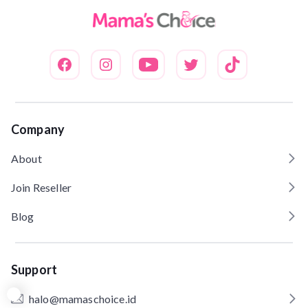
Company
About
Join Reseller
Blog
Support
halo@mamaschoice.id