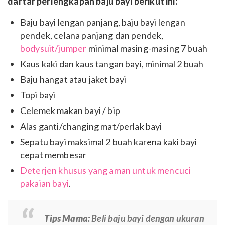
daftar perlengkapan baju bayi berikut ini:
Baju bayi lengan panjang, baju bayi lengan
pendek, celana panjang dan pendek,
bodysuit/jumper
minimal masing-masing 7 buah
Kaus kaki dan kaus tangan bayi, minimal 2 buah
Baju hangat atau jaket bayi
Topi bayi
Celemek makan bayi / bip
Alas ganti/changing mat/perlak bayi
Sepatu bayi maksimal 2 buah karena kaki bayi
cepat membesar
Deterjen khusus yang aman untuk mencuci
pakaian bayi
.
Tips Mama:
Beli baju bayi dengan ukuran