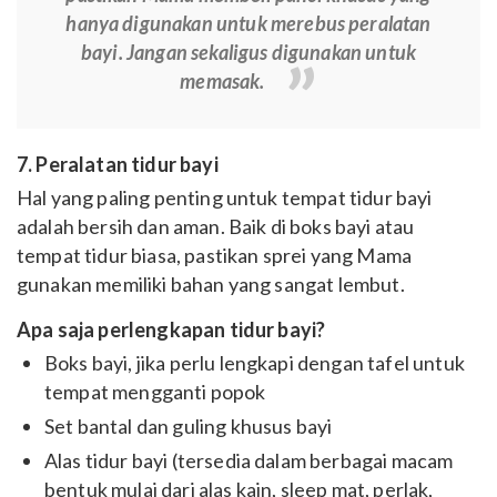
hanya digunakan untuk merebus peralatan
bayi. Jangan sekaligus digunakan untuk
memasak.
7. Peralatan tidur bayi
Hal yang paling penting untuk tempat tidur bayi
adalah bersih dan aman. Baik di boks bayi atau
tempat tidur biasa, pastikan sprei yang Mama
gunakan memiliki bahan yang sangat lembut.
Apa saja perlengkapan tidur bayi?
Boks bayi, jika perlu lengkapi dengan tafel untuk
tempat mengganti popok
Set bantal dan guling khusus bayi
Alas tidur bayi (tersedia dalam berbagai macam
bentuk mulai dari alas kain, sleep mat, perlak,