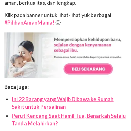
aman, berkualitas, dan lengkap.
Klik pada banner untuk lihat-lihat yuk berbagai
#PilihanAmanMama!
🙂
Baca juga:
Ini 22 Barang yang Wajib Dibawa ke Rumah
Sakit untuk Persalinan
Perut Kencang Saat Hamil Tua, Benarkah Selalu
Tanda Melahirkan?