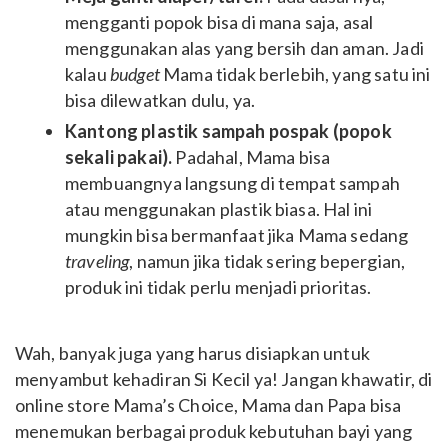
mengganti popok bisa di mana saja, asal
menggunakan alas yang bersih dan aman. Jadi
kalau
budget
Mama tidak berlebih, yang satu ini
bisa dilewatkan dulu, ya.
Kantong plastik sampah pospak (popok
sekali pakai).
Padahal, Mama bisa
membuangnya langsung di tempat sampah
atau menggunakan plastik biasa. Hal ini
mungkin bisa bermanfaat jika Mama sedang
traveling
, namun jika tidak sering bepergian,
produk ini tidak perlu menjadi prioritas.
Wah, banyak juga yang harus disiapkan untuk
menyambut kehadiran Si Kecil ya! Jangan khawatir, di
online store Mama’s Choice, Mama dan Papa bisa
menemukan berbagai produk kebutuhan bayi yang