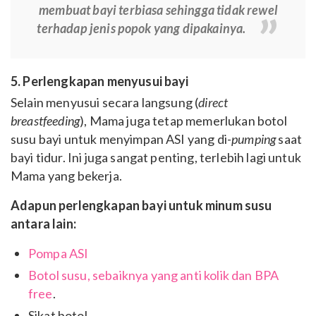
membuat bayi terbiasa sehingga tidak rewel
terhadap jenis popok yang dipakainya.
5. Perlengkapan menyusui bayi
Selain menyusui secara langsung (
direct
breastfeeding
), Mama juga tetap memerlukan botol
susu bayi untuk menyimpan ASI yang di-
pumping
saat
bayi tidur. Ini juga sangat penting, terlebih lagi untuk
Mama yang bekerja.
Adapun perlengkapan bayi untuk minum susu
antara lain:
Pompa ASI
Botol susu, sebaiknya yang anti kolik dan BPA
free
.
Sikat botol