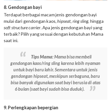
8. Gendongan bayi
Terdapat berbagai macam jenis gendongan bayi
mulai dari gendongan kaos,
hipseat
,
ring
sling
, hingga
soft
structure
carrier
. Apa jenis gendongan bayi yang
terbaik? Pilih yang sesuai dengan kebutuhan Mama
saat ini.
Tips Mama:
Mama bisa membeli
gendongan kaos/
ring sling
karena lebih nyaman
untuk bayi baru lahir. Sementara untuk jenis
gendongan
hipseat
, meskipun serbaguna, baru
bisa banyak digunakan saat bayi berusia di atas
6 bulan (saat bayi sudah bisa duduk).
9. Perlengkapan bepergian