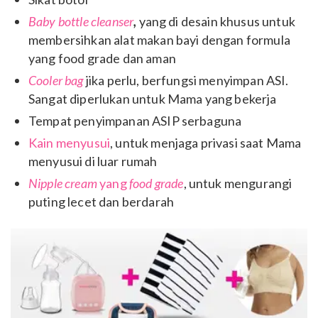
Baby bottle cleanser
,
yang di desain khusus untuk
membersihkan alat makan bayi dengan formula
yang food grade dan aman
Cooler bag
jika perlu, berfungsi menyimpan ASI.
Sangat diperlukan untuk Mama yang bekerja
Tempat penyimpanan ASIP serbaguna
Kain menyusui
, untuk menjaga privasi saat Mama
menyusui di luar rumah
Nipple cream
yang
food grade
, untuk mengurangi
puting lecet dan berdarah