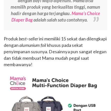
dengan bayi wajib dipenuhi. Mama bisa
memilih produk yang berkualitas tinggi, namun
hadir dengan harga terjangkau.
Mama’s Choice
Diaper Bag
adalah salah satu contohnya.
Produk
best
–
seller
ini memiliki 15 sekat dan dilengkapi
dengan
alumunium
foil
khusus pada sekat
penyimpanan susunya. Desainnya pun sangat elegan
dan tidak membuat Mama mudah pegal saat
membawanya!