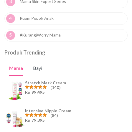
3
Mama Skin Expert Series
4
Ruam Popok Anak
5
#KurangiWorry Mama
Produk Trending
Mama
Bayi
Stretch Mark Cream
(140)
Rp
99,495
Dinilai
4.96
dari
5
Intensive Nipple Cream
(84)
Rp
79,395
Dinilai
4.96
dari
5