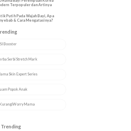
200 Nama Bayi Perempuan Arab
Modern Cantik dan Artinya
110 Nama Bayi Perempuan Korea
Modern Terpopuler dan Artinya
Bintik Putih Pada Wajah Bayi, Apa
Penyebab & Cara Mengatasinya?
Topik Trending
h
1
ASI Booster
2
Serba Serbi Stretch Mark
3
Mama Skin Expert Series
4
Ruam Popok Anak