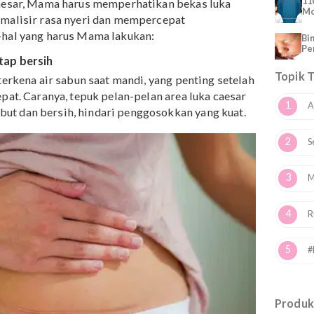
ya!
erasi caesar
irkan caesar, Mama harus memperhatikan bekas luka
 meminimalisir rasa nyeri dan mempercepat
ut hal-hal yang harus Mama lakukan:
gar tetap bersih
caesar terkena air sabun saat mandi, yang penting setela
ngan tepat. Caranya, tepuk pelan-pelan area luka caesar
 lembut dan bersih, hindari penggosokkan yang kuat.