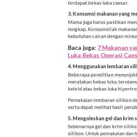
1. Konsumsi obat pered
Sementara itu, untuk me
luka caesar, Mama juga b
menyarankan obat pereda 
acetaminophen (tylenol).
Untuk konsumsi obat, seb
memilih obat. Mengingat
melahirkannya.
2. Gunakan bantal pengh
Selain itu, untuk menghil
menggunakan bantal pengh
terdapat bekas luka caes
3. Konsumsi makanan y
Mama juga harus pastik