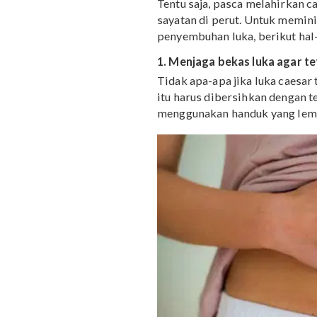
artikel ini sampai habis, 
Perawatan pasca op
Tentu saja, pasca melah
sayatan di perut. Untuk
penyembuhan luka, berik
1. Menjaga bekas luka a
Tidak apa-apa jika luka 
itu harus dibersihkan de
menggunakan handuk yang