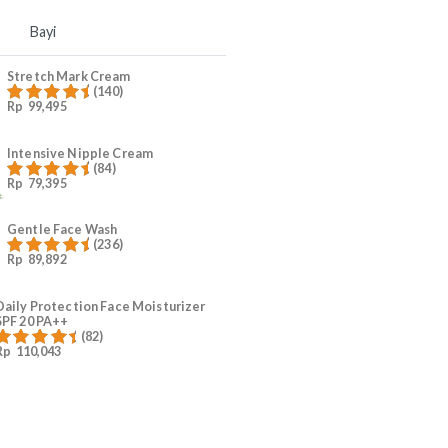
5
#KurangiWorry Mama
Produk Trending
Mama
Bayi
Stretch Mark Cream
(140)
Rp
99,495
Dinilai
4.96
dari 5
Intensive Nipple Cream
(84)
n
Rp
79,395
Dinilai
4.96
dari 5
Gentle Face Wash
(236)
Rp
89,892
Dinilai
4.96