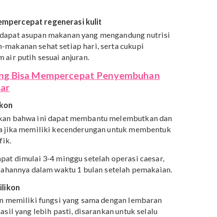
a nyeri
redakan atau bahkan menghilangkan rasa nyeri akibat
isa menggunakan obat tertentu. Biasanya, dokter akan
rasa nyeri seperti ibuprofen (advil, motrin) atau
aiknya harus konsultasi dengan dokter agar tidak sala
 kondisi Mama yang juga sedang menyusui bayi setelah
angat
angkan rasa sakit akibat luka operasi caesar, bisa juga
angat. Bantal ini dapat digunakan di area kulit yang
ar.
ang mempercepat regenerasi kulit
an mendapat asupan makanan yang mengandung nutrisi