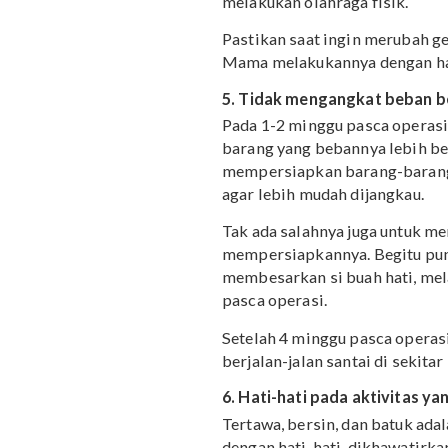
Udara membantu penyembu
biarkan bekas luka caesa
lagi jika Mama sehari-h
4. Jangan bergerak seca
Hindari gerakan-gerakan
mungkin. Selama proses 
melakukan olahraga fisik
Pastikan saat ingin meru
Mama melakukannya deng
5. Tidak mengangkat b
Pada 1-2 minggu pasca 
barang yang bebannya le
mempersiapkan barang-b
agar lebih mudah dijangk