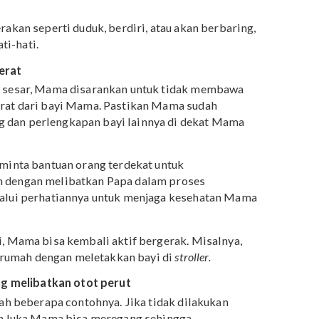
han luka di kulit. Sehingga jika memungkinkan,
r terkena udara selagi udara tersebut bersih. Terlebih
ari menghabiskan waktu di rumah.
ra berlebihan
 seperti menekuk atau memutar tubuh sesering
pemulihan, Mama juga disarankan untuk tidak
.
bah gerakan seperti duduk, berdiri, atau akan berbaring
an hati-hati.
eban berat
operasi sesar, Mama disarankan untuk tidak membawa
bih berat dari bayi Mama. Pastikan Mama sudah
arang dan perlengkapan bayi lainnya di dekat Mama
au.