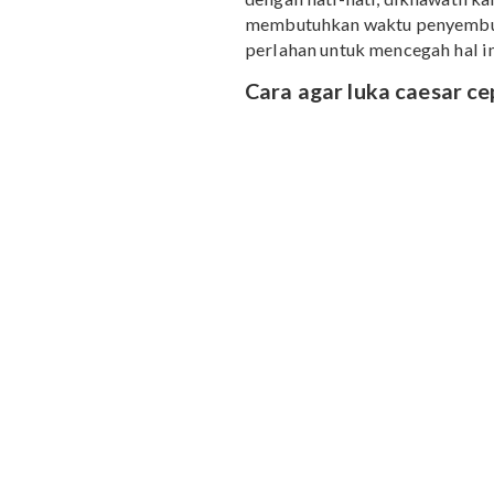
Tak ada salahnya juga u
mempersiapkannya. Begi
membesarkan si buah hat
pasca operasi.
Setelah 4 minggu pasca o
berjalan-jalan santai di
6. Hati-hati pada aktiv
Tertawa, bersin, dan bat
dengan hati-hati, dikha
membutuhkan waktu peny
perlahan untuk mencegah h
Cara agar luka caes