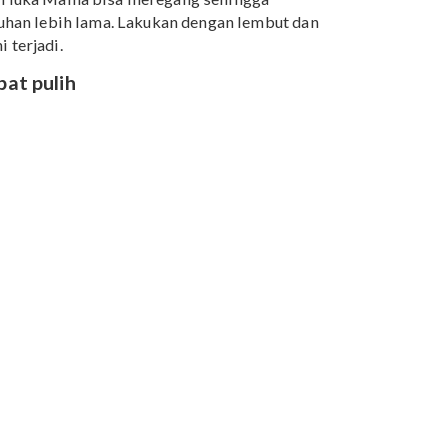
ntuk meminta bantuan orang terdekat untuk
tu pun dengan melibatkan Papa dalam proses
i, melalui perhatiannya untuk menjaga kesehatan Mam
perasi, Mama bisa kembali aktif bergerak. Misalnya,
 sekitar rumah dengan meletakkan bayi di
stroller.
itas yang melibatkan otot perut
uk adalah beberapa contohnya. Jika tidak dilakukan
watirkan luka Mama bisa meregang sehingga
embuhan lebih lama. Lakukan dengan lembut dan
al ini terjadi.
ar cepat pulih