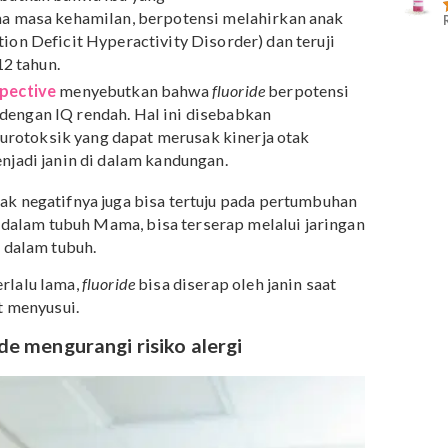
ar maksimum fluoride yang dapat diterima manusia
n. Terlebih lagi, fluoride bisa terakumulasi di dalam
au tidak karena air tanah pun juga mengandung fluoride.
egatif dari fluoride?
menyebutkan bahwa ibu yang
e
selama masa kehamilan, berpotensi melahirkan anak
ttention Deficit Hyperactivity Disorder) dan teruji
sia 6-12 tahun.
h Perspective
menyebutkan bahwa
fluoride
berpotensi
buh dengan IQ rendah. Hal ini disebabkan
 zat neurotoksik yang dapat merusak kinerja otak
sih menjadi janin di dalam kandungan.
, dampak negatifnya juga bisa tertuju pada pertumbuhan
uk ke dalam tubuh Mama, bisa terserap melalui jaringa
sung ke dalam tubuh.