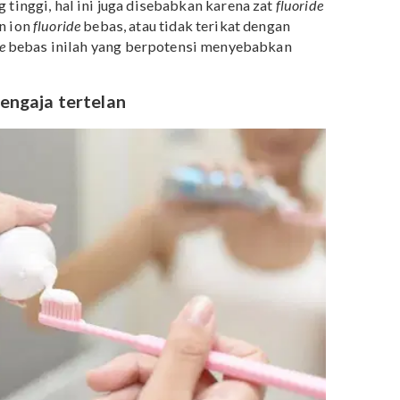
alergi terhadap zat mineral tertentu seperti
fluoride.
butkan bahwa 1% dari 672 ibu hamil terserang
ikaria (biduran) sebagai reaksi alergi akibat
uoride
untuk perawatan gigi.
a yang tinggi, hal ini juga disebabkan karena zat
fluorid
rupakan ion
fluoride
bebas, atau tidak terikat dengan
fluoride
bebas inilah yang berpotensi menyebabkan
eorang.
idak sengaja tertelan