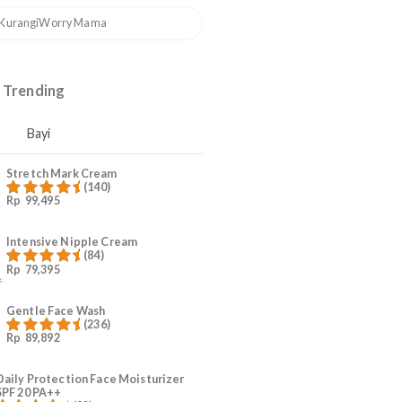
3
Mama Skin Expert Series
4
Ruam Popok Anak
5
#KurangiWorry Mama
Produk Trending
Mama
Bayi
Stretch Mark Cream
(140)
Rp
99,495
Dinilai
4.96
dari 5
Intensive Nipple Cream
(84)
Rp
79,395
Dinilai
4.96