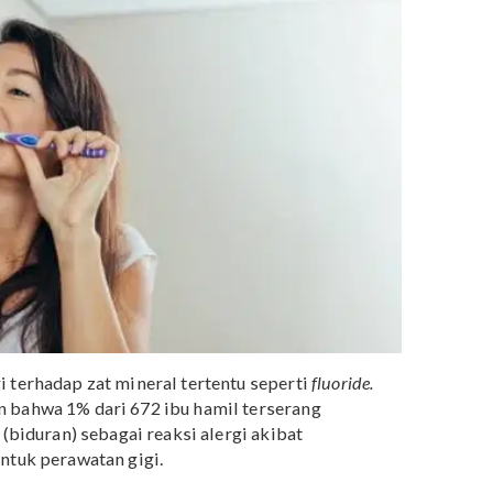
buh terlalu lama,
fluoride
bisa diserap oleh janin saat
ASI saat menyusui.
fluoride mengurangi risiko alergi