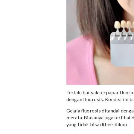
Meskipun penyebab utama
kandungan tertentu sepe
semakin menjadi-jadi.
Saat mual, pasta gigi ya
itu, jika memang masih
sebaiknya Mama selalu be
4. Terhindar dari ris