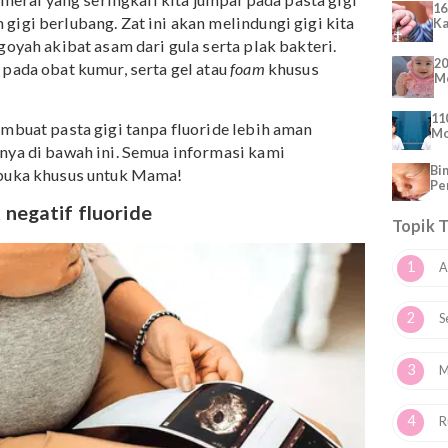
 kita cari kenali lebih lanjut.
 zat mineral yang seringkali kita jumpai pada pasta gigi
cegah gigi berlubang. Zat ini akan melindungi gigi kita
 atau goyah akibat asam dari gula serta plak bakteri.
mukan pada obat kumur, serta gel atau
foam
khusus
yang membuat pasta gigi tanpa fluoride lebih aman
alasannya di bawah ini. Semua informasi kami
dan terbuka khusus untuk Mama!
ampak negatif fluoride