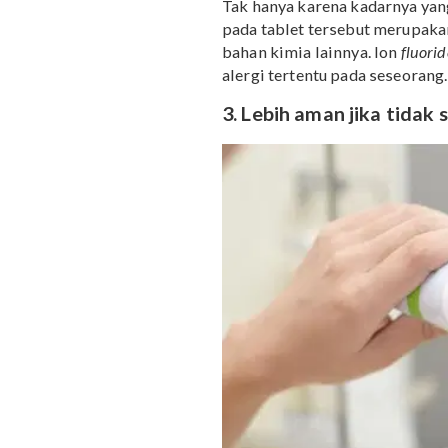
Beberapa orang memiliki 
Sebuah penelitian menye
dermatitis atopik dan utr
mengkonsumsi tablet
fl
Tak hanya karena kadarny
pada tablet tersebut me
bahan kimia lainnya. Ion
alergi tertentu pada ses
3. Lebih aman jika t