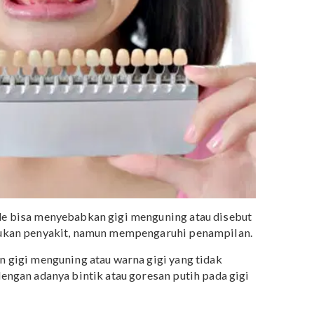
 mual adalah hormon, namun rasa pada pasta gigi dan
rti
fluoride
juga bisa menjadi salah satu penyebab mual
ng sedang digunakan jadi semakin rawan tertelan. Untuk
 menggunakan pasta gigi yang mengandung
fluoride
,
rhati-hati dan pastikan takarannya sudah sesuai.
iko fluorosis