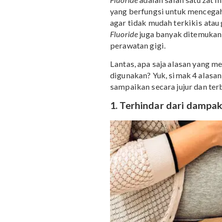
jumlah yang berlebihan. Yuk
Fluoride
adalah salah satu
yang berfungsi untuk men
agar tidak mudah terkikis
Fluoride
juga banyak dite
perawatan gigi.
Lantas, apa saja alasan 
digunakan? Yuk, simak 4 
sampaikan secara jujur 
1. Terhindar dari d