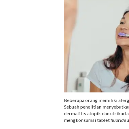
Jika mengendap dalam tu
hamil atau bayi melalui 
2. Pasta gigi tanpa 