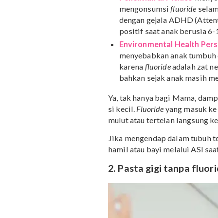
Menurut penelitian, kad
adalah 5 mg/kg berat bada
tubuh baik kita sadari at
Lantas, apa saja dampak n
Penelitian di Mexico
mengonsumsi
fluorid
dengan gejala ADHD (A
positif saat anak beru
Environmental Healt
menyebabkan anak tum
karena
fluoride
adalah
bahkan sejak anak ma
Ya, tak hanya bagi Mama
si kecil.
Fluoride
yang mas
mulut atau tertelan lang