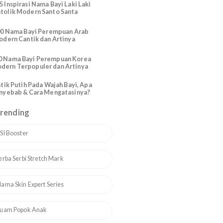
Perempuan dari Santo Santa
Berdasarkan Bulan
165 Inspirasi Nama Bayi Laki Laki
Katolik Modern Santo Santa
200 Nama Bayi Perempuan Arab
Modern Cantik dan Artinya
110 Nama Bayi Perempuan Korea
Modern Terpopuler dan Artinya
Bintik Putih Pada Wajah Bayi, Apa
Penyebab & Cara Mengatasinya?
Topik Trending
1
ASI Booster
2
Serba Serbi Stretch Mark