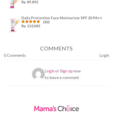
Rp
89,892
Dinilai
4.96
dari
5
Daily Protection Face Moisturizer SPF 20 PA++
(82)
Rp
110,043
Dinilai
4.94
dari
5
COMMENTS
0 Comments
Login
Login
or
Sign up
now
to leave a comment