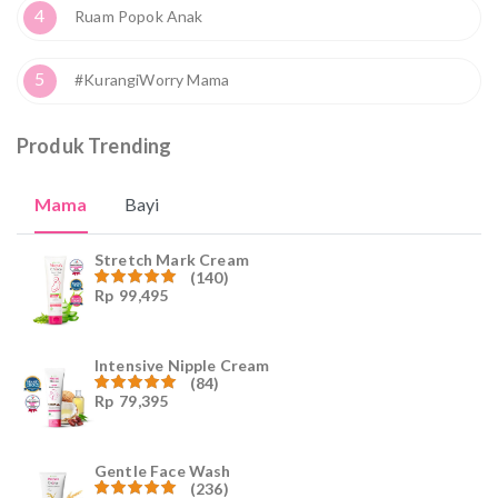
4
Ruam Popok Anak
5
#KurangiWorry Mama
Produk Trending
Mama
Bayi
Stretch Mark Cream
(140)
Rp
99,495
Dinilai
4.96
dari
5
Intensive Nipple Cream
(84)
Rp
79,395
Dinilai
4.96
dari
5
Gentle Face Wash
(236)