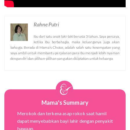
Rahne Putri
Ibu dari satu anak laki-laki berusia 3 tahun. Saya percaya,
ketika Ibu berbahagia, maka keluarganya juga akan
bahagia. Berada di Mama’s Choice, adalah salah satu kesempatan yang
saya ambil untuk membantu perjalanan para Ibu menjadi lebih nyaman
dengan diri dan pilihan-pilihan yang akan diciptakan untuk keluarga
Mama's Summary
Merokok dan terkena asap rokok saat hamil
dapat menyebabkan bayi lahir dengan penyakit
bawaan.