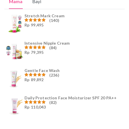
Mama
Bayi
Stretch Mark Cream
(140)
Rp
99,495
Dinilai
4.96
dari
5
Intensive Nipple Cream
(84)
Rp
79,395
Dinilai
4.96
dari
5
Gentle Face Wash
(236)
Rp
89,892
Dinilai
4.96
dari
5
Daily Protection Face Moisturizer SPF 20 PA++
(82)
Rp
110,043
Dinilai
4.94
dari
5