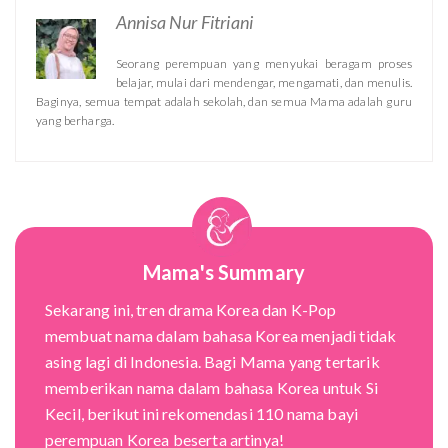
Annisa Nur Fitriani
Seorang perempuan yang menyukai beragam proses
belajar, mulai dari mendengar, mengamati, dan menulis.
Baginya, semua tempat adalah sekolah, dan semua Mama adalah guru
yang berharga.
Mama's Summary
Sekarang ini, tren drama Korea dan K-Pop
membuat nama dalam bahasa Korea menjadi tidak
asing lagi di Indonesia. Bagi Mama yang tertarik
memberikan nama dalam bahasa Korea untuk Si
Kecil, berikut ini rekomendasi 110 nama bayi
perempuan Korea beserta artinya!