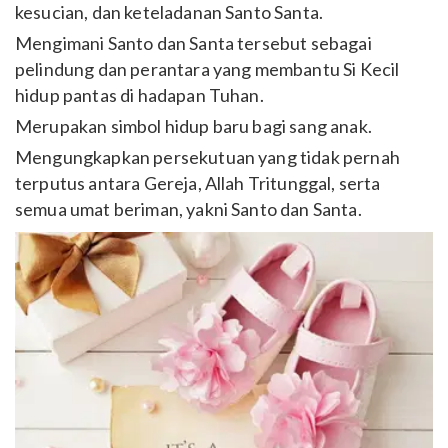
kesucian, dan keteladanan Santo Santa.
Mengimani Santo dan Santa tersebut sebagai
pelindung dan perantara yang membantu Si Kecil
hidup pantas di hadapan Tuhan.
Merupakan simbol hidup baru bagi sang anak.
Mengungkapkan persekutuan yang tidak pernah
terputus antara Gereja, Allah Tritunggal, serta
semua umat beriman, yakni Santo dan Santa.