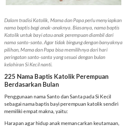
Dalam tradisi Katolik, Mama dan Papa perlu menyiapkan
nama baptis bagi anak-anaknya
. Biasanya, nama baptis
Katolik untuk bayi atau anak perempuan diambil dari
nama santo-santa. Agar tidak bingung dengan banyaknya
pilihan, Mama dan Papa bisa memilihnya dari hari
peringatan santo-santa yang sesuai dengan bulan
kelahiran Si Kecil nanti.
225 Nama Baptis Katolik Perempuan
Berdasarkan Bulan
Penggunaan nama Santo dan Santa pada Si Kecil
sebagai nama baptis bayi perempuan katolik sendiri
memiliki empat makna, yaitu:
Harapan agar hidup anak memancarkan keutamaan,