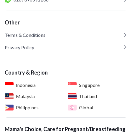
Other
Terms & Conditions
Privacy Policy
Country & Region
Indonesia
Singapore
Malaysia
Thailand
Philippines
Global
Mama's Choice, Care for Pregnant/Breastfeeding