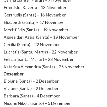
Carina (Santa, Martir) – 7 November
Fransiska Xaveria – 13 November
Gertrudis (Santa) – 16 November
Elizabeth (Santa) – 17 November
Mechtilidis (Santa) – 19 November
Agnes dari Assisi (Santa) – 19 November
Cecilia (Santa) – 22 November
Lucretia (Santa, Martir) – 22 November
Felicia (Santa, Martir) – 23 November
Katarina Alexandria (Santa) – 25 November
Desember
Bibiana (Santa) – 2 Desember
Viviane (Santa) – 2 Desember
Barbara (Santa) – 4 Desember
Nicole/Nikola (Santo) – 5 Desember