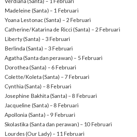
Verdiana (Santa) – 1 Februari
Madeleine (Santa) – 1 Februari
Yoana Lestonac (Santa) – 2 Februari
Catherine/Katarina de Ricci (Santa) – 2 Februari
Liberty (Santa) – 3 Februari
Berlinda (Santa) – 3 Februari
Agatha (Santa dan perawan) – 5 Februari
Dorothea (Santa) – 6 Februari
Colette/Koleta (Santa) – 7 Februari
Cynthia (Santa) – 8 Februari
Josephine Bakhita (Santa) – 8 Februari
Jacqueline (Santa) – 8 Februari
Apollonia (Santa) – 9 Februari
Skolastika (Santa dan perawan) – 10 Februari
Lourdes (Our Lady) – 11 Februari