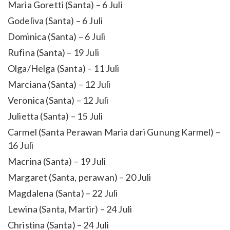
Maria Goretti (Santa) – 6 Juli
Godeliva (Santa) – 6 Juli
Dominica (Santa) – 6 Juli
Rufina (Santa) – 19 Juli
Olga/Helga (Santa) – 11 Juli
Marciana (Santa) – 12 Juli
Veronica (Santa) – 12 Juli
Julietta (Santa) – 15 Juli
Carmel (Santa Perawan Maria dari Gunung Karmel) –
16 Juli
Macrina (Santa) – 19 Juli
Margaret (Santa, perawan) – 20 Juli
Magdalena (Santa) – 22 Juli
Lewina (Santa, Martir) – 24 Juli
Christina (Santa) – 24 Juli