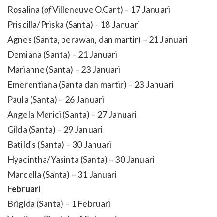
Rosalina (
of
Villeneuve O.Cart) – 17 Januari
Priscilla/Priska (Santa) – 18 Januari
Agnes (Santa, perawan, dan martir) – 21 Januari
Demiana (Santa) – 21 Januari
Marianne (Santa) – 23 Januari
Emerentiana (Santa dan martir) – 23 Januari
Paula (Santa) – 26 Januari
Angela Merici (Santa) – 27 Januari
Gilda (Santa) – 29 Januari
Batildis (Santa) – 30 Januari
Hyacintha/Yasinta (Santa) – 30 Januari
Marcella (Santa) – 31 Januari
Februari
Brigida (Santa) – 1 Februari