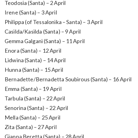
Teodosia (Santa) – 2 April
Irene (Santa) – 3 April
Philippa (of Tessalonika – Santa) – 3 April
Casilda/Kasilda (Santa) – 9 April
Gemma Galgani (Santa) – 11 April
Enora (Santa) – 12 April
Lidwina (Santa) – 14 April
Hunna (Santa) – 15 April
Bernadette/Bernadetta Soubirous (Santa) – 16 April
Emma (Santa) – 19 April
Tarbula (Santa) – 22 April
Senorina (Santa) – 22 April
Mella (Santa) – 25 April
Zita (Santa) – 27 April
Gianna Beretta (Santa) – 28 April