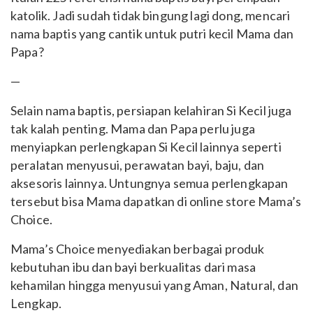
katolik. Jadi sudah tidak bingung lagi dong, mencari
nama baptis yang cantik untuk putri kecil Mama dan
Papa?
—
Selain nama baptis, persiapan kelahiran Si Kecil juga
tak kalah penting. Mama dan Papa perlu juga
menyiapkan perlengkapan Si Kecil lainnya seperti
peralatan menyusui, perawatan bayi, baju, dan
aksesoris lainnya. Untungnya semua perlengkapan
tersebut bisa Mama dapatkan di online store Mama’s
Choice.
Mama’s Choice menyediakan berbagai produk
kebutuhan ibu dan bayi berkualitas dari masa
kehamilan hingga menyusui yang Aman, Natural, dan
Lengkap.