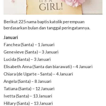
Berikut 225 nama baptis katolik perempuan
berdasarkan bulan dan tanggal peringatannya.
Januari
Fanchea (Santa) – 1 Januari
Genevieve (Santa) – 3 Januari
Lucida (Santa) – 3 Januari
Elisabeth Anna (Santa dan biarawati) – 4 Januari
Chiara (de Ugarte – Santa) – 4 Januari
Angela (Santa) – 8 Januari
Tatiana (Santa) – 12 Januari
Ivetta (Santa) – 13 Januari
Hillary (Santa) – 13 Januari