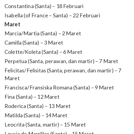
Constantina (Santa) – 18 Februari
Isabella (of France – Santa) – 22 Februari
Maret
Marcia/Martia (Santa) – 2 Maret
Camilla (Santa) – 3 Maret
Colette/Koleta (Santa) – 6 Maret
Perpetua (Santa, perawan, dan martir) – 7 Maret
Felicitas/Felisitas (Santa, perawan, dan martir) – 7
Maret
Francisca/Fransiska Romana (Santa) – 9 Maret
Fina (Santa) – 12 Maret
Roderica (Santa) – 13 Maret
Matilda (Santa) – 14 Maret
Leocrita (Santa, martir) – 15 Maret
Lousia de Marrillac (Santa) – 15 Maret