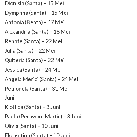
Dionisia (Santa) – 15 Mei
Dymphna (Santa) – 15 Mei
Antonia (Beata) – 17 Mei
Alexandria (Santa) – 18 Mei
Renate (Santa) – 22 Mei
Julia (Santa) – 22 Mei
Quiteria (Santa) – 22 Mei
Jessica (Santa) – 24 Mei
Angela Merici (Santa) – 24 Mei
Petronela (Santa) – 31 Mei
Juni
Klotilda (Santa) – 3 Juni
Paula (Perawan, Martir) – 3 Juni
Olivia (Santa) – 10 Juni
Florentina (Santa) – 10 Juni