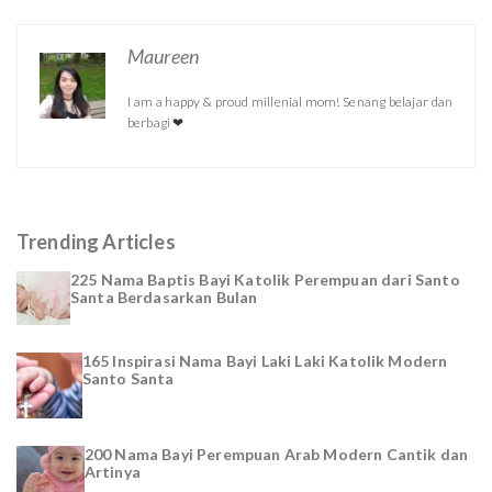
Maureen
I am a happy & proud millenial mom! Senang belajar dan
berbagi ❤
Trending Articles
225 Nama Baptis Bayi Katolik Perempuan dari Santo
Santa Berdasarkan Bulan
165 Inspirasi Nama Bayi Laki Laki Katolik Modern
Santo Santa
200 Nama Bayi Perempuan Arab Modern Cantik dan
Artinya