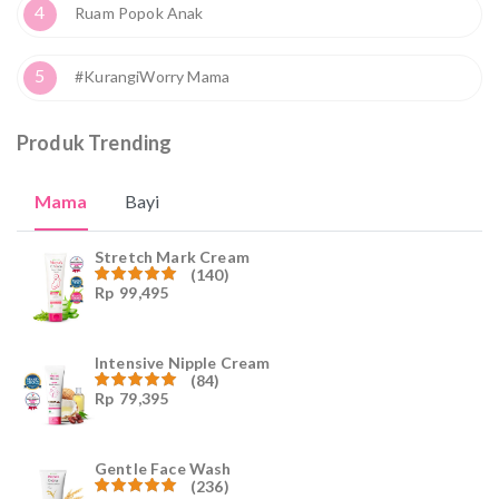
4
Ruam Popok Anak
5
#KurangiWorry Mama
Produk Trending
Mama
Bayi
Stretch Mark Cream
(140)
Rp
99,495
Dinilai
4.96
dari
5
Intensive Nipple Cream
(84)
Rp
79,395
Dinilai
4.96
dari
5
Gentle Face Wash
(236)