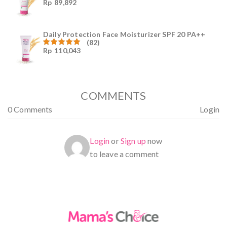
Rp
89,892
Dinilai
4.96
dari
5
Daily Protection Face Moisturizer SPF 20 PA++
(82)
Rp
110,043
Dinilai
4.94
dari
5
COMMENTS
0 Comments
Login
Login
or
Sign up
now
to leave a comment