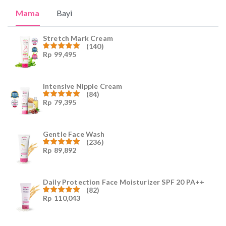
Mama
Bayi
Stretch Mark Cream
(140)
Rp
99,495
Dinilai
4.96
dari
5
Intensive Nipple Cream
(84)
Rp
79,395
Dinilai
4.96
dari
5
Gentle Face Wash
(236)
Rp
89,892
Dinilai
4.96
dari
5
Daily Protection Face Moisturizer SPF 20 PA++
(82)
Rp
110,043
Dinilai
4.94
dari
5