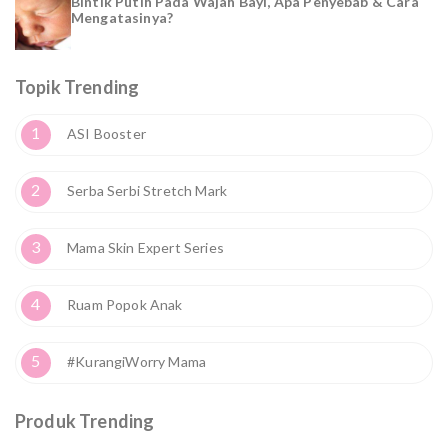
Bintik Putih Pada Wajah Bayi, Apa Penyebab & Cara
Mengatasinya?
Topik Trending
1
ASI Booster
2
Serba Serbi Stretch Mark
3
Mama Skin Expert Series
4
Ruam Popok Anak
5
#KurangiWorry Mama
Produk Trending