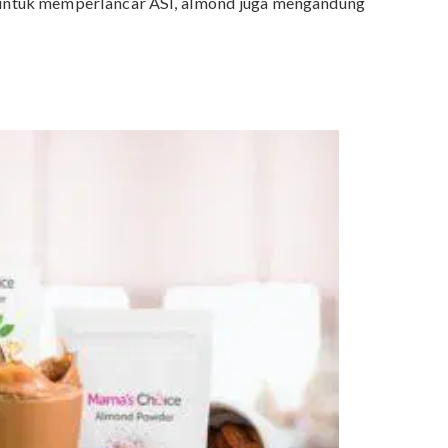
t mengembalikan stamina Mama setelah puasa seharian
 memperlancar ASI, Ma.
gkapi dengan nutrisi yang baik untuk perkembangan ota
ngolah daging dan ikan sebagai menu buka puasa untuk
.
kan camilan sebelum tidur, kacang almond bisa jadi
anfaat untuk memperlancar ASI, almond juga mengandun