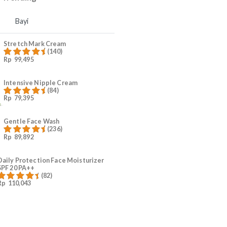
4
Ruam Popok Anak
.
5
#KurangiWorry Mama
Produk Trending
Mama
Bayi
Stretch Mark Cream
(140)
Rp
99,495
Dinilai
4.96
dari 5
Intensive Nipple Cream
(84)
Rp
79,395
Dinilai
4.96
dari 5
Gentle Face Wash
(236)