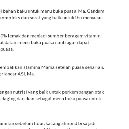
dapat menunjang kebutuhan nutrisi dalam ASI.
ntuk Ibu Menyusui Agar ASI Lebih Deras
uka puasa ibu menyusui
r ASI berikut ini bisa Mama jadikan pilihan menu buk
sa menjadi bahan baku untuk menu buka puasa, Ma. Gandu
drat kompleks dan serat yang baik untuk ibu menyusui
mper 80% lemak dan menjadi sumber beragam vitamin.
lpukat dalam menu buka puasa nanti agar dapat
telah puasa.