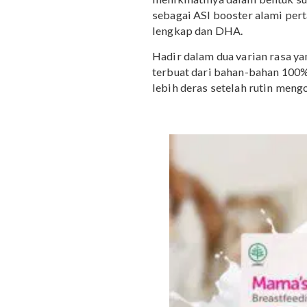
Dapatkan diskon 
Nah, selain bisa mengon
menikmatinya dalam ben
sebagai ASI booster ala
lengkap dan DHA.
Hadir dalam dua varian ra