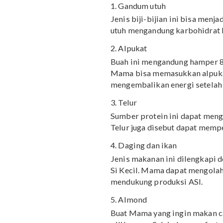
suplemen tambahan yang 
Baca juga: Menu Sahur u
Rekomendasi menu b
Beberapa makanan booste
puasa, nih!
1. Gandum utuh
Jenis biji-bijian ini bi
utuh mengandung karbohi
2. Alpukat
Buah ini mengandung ha
Mama bisa memasukkan a
mengembalikan energi se
3. Telur