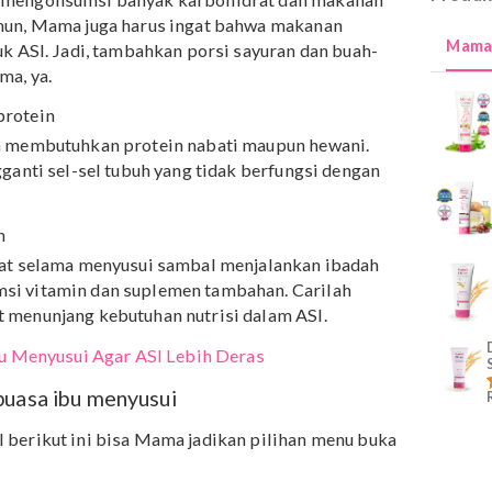
r juga harus masuk dalam menu buka puasa ibu menyusui
antu menghindari Mama dari gangguan pencernaan.
dua gelas saat berbuka dan dua gelas sebelum tidur.
ngan gizi seimbang
untuk mengonsumsi banyak karbohidrat dan makanan
sa. Namun, Mama juga harus ingat bahwa makanan
k untuk ASI. Jadi, tambahkan porsi sayuran dan buah-
sa Mama, ya.
dung protein
ma juga membutuhkan protein nabati maupun hewani.
k mengganti sel-sel tubuh yang tidak berfungsi dengan
uplemen
ap sehat selama menyusui sambal menjalankan ibadah
onsumsi vitamin dan suplemen tambahan. Carilah