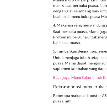
Tidak hanya makanan, ai
Air mineral dapat memb
Mama bisa siasati minum 
3. Konsumsi makanan de
Mama mungkin berpikir 
manis saat berbuka pua
dengan gizi seimbang bai
buahan di menu buka pua
4. Makanan yang mengan
Saat berbuka puasa, Ma
Protein ini berguna untu
baik saat puasa.
5. Tambahkan dengan s
Untuk menjaga tubuh tet
puasa, Mama dapat meng