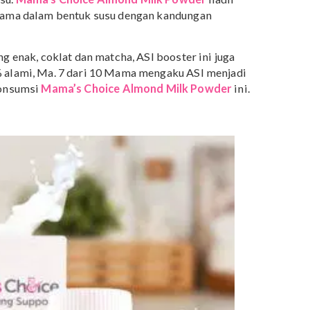
37% untuk Almond Powder | Rp 69.00
Rp 109.000
sumsi almond dalam bentuk kacang, Mama juga dapat
tuk susu.
Mama’s Choice Almond Milk Powder
hadir
mi pertama dalam bentuk susu dengan kandungan
sa yang enak, coklat dan matcha, ASI booster ini juga