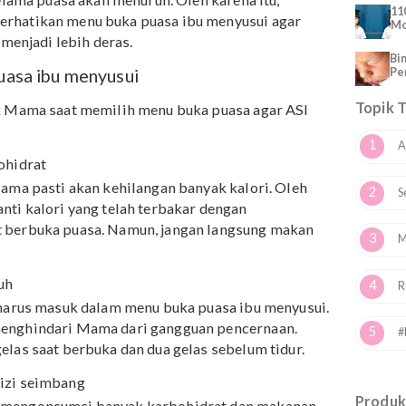
 studi dari
National Center for Biotechnology
 bahwa puasa dapat memengaruhi komposisi
seperti zinc, magnesium, dan kalium. Hal tersebut
trisi selama puasa akan menurun. Oleh karena itu,
k memerhatikan menu buka puasa ibu menyusui agar
an ASI menjadi lebih deras.
uka puasa ibu menyusui
s untuk Mama saat memilih menu buka puasa agar ASI
ras!
k karbohidrat
asa, Mama pasti akan kehilangan banyak kalori. Oleh
mengganti kalori yang telah terbakar dengan
t saat berbuka puasa. Namun, jangan langsung makan
an tubuh