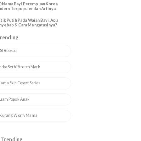
Katolik Modern Santo Santa
200 Nama Bayi Perempuan Arab
Modern Cantik dan Artinya
110 Nama Bayi Perempuan Korea
Modern Terpopuler dan Artinya
Bintik Putih Pada Wajah Bayi, Apa
Penyebab & Cara Mengatasinya?
Topik Trending
1
ASI Booster
2
Serba Serbi Stretch Mark
3
Mama Skin Expert Series