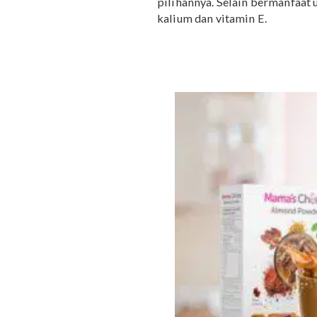
Sumber protein ini dapa
Telur juga disebut dapat
4. Daging dan ikan
Jenis makanan ini dilen
Si Kecil. Mama dapat me
mendukung produksi ASI
5. Almond
Buat Mama yang ingin ma
pilihannya. Selain berm
kalium dan vitamin E.