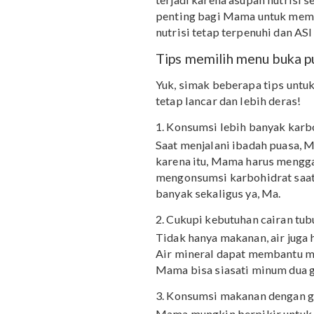
Meskipun begitu, sebuah
Information
menunjukkan
makronutrien dalam ASI, 
terjadi karena asupan nu
penting bagi Mama untu
nutrisi tetap terpenuhi d
Tips memilih menu b
Yuk, simak beberapa tip
tetap lancar dan lebih de
1. Konsumsi lebih banya
Saat menjalani ibadah pu
karena itu, Mama harus 
mengonsumsi karbohidra
banyak sekaligus ya, Ma.
2. Cukupi kebutuhan cair