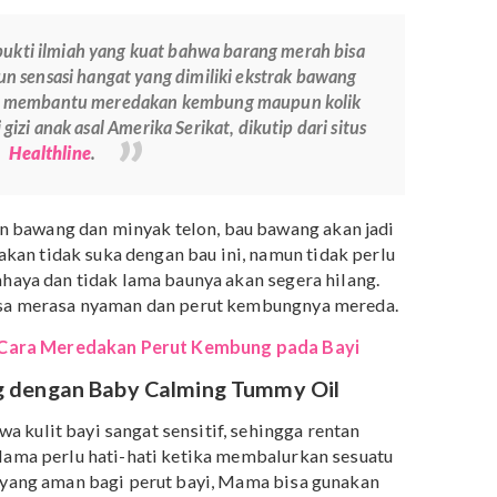
ng merah tunggal, Mama juga bisa menumbuknya.
yak telon.
ut ke perut bayi.
 perutnya.
an cara ini, ada baiknya Mama coba cari tahu dulu
i dengan bawang. Caranya adalah dengan mengoleskan
ong ke kulit bayi, misalnya ke tangannya, kemudian
lau bayi tidak merasa gatal dan tidak muncul tanda
 aman digunakan.
ada bukti ilmiah yang kuat bahwa barang merah bisa
 Namun sensasi hangat yang dimiliki ekstrak bawang
 dapat membantu meredakan kembung maupun kolik
ea
, ahli gizi anak asal Amerika Serikat, dikutip dari situs
Healthline
.