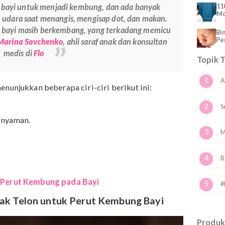
wasa, bayi belum mengerti kondisi tersebut sehingga i
 bagi bayi untuk menjadi kembung, dan ada banyak
nelan udara saat menangis, mengisap dot, dan makan.
ncernaan bayi masih berkembang, yang terkadang memicu
ng.” –
Marina Savchenko
, ahli saraf anak dan konsultan
medis di
Flo
akan menunjukkan beberapa ciri-ciri berikut ini:
 tidak nyaman.