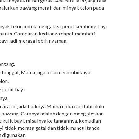
bisa dilakukan untuk meredakan perut bayi yang
alah menepuk-tepuk punggungnya, memandikannya
membiarkannya aktif bergerak. Ada cara lain yang bisa
 membalurkan bawang merah dan minyak telon pada
an minyak telon untuk mengatasi perut kembung bayi
urun temurun. Campuran keduanya dapat memberi
buat bayi jadi merasa lebih nyaman.
h.
si telentang.