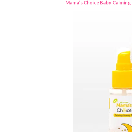
Selama membalurkan cam
dominan. Kemungkinan Ma
khawatir karena itu tida
Yang terpenting adalah 
Baca juga: Jangan Pani
Redakan Perut Kem
Mama mungkin sudah tahu 
mengalami iritasi. Karen
ke kulitnya. Untuk miny
Mama’s Choice Baby Ca