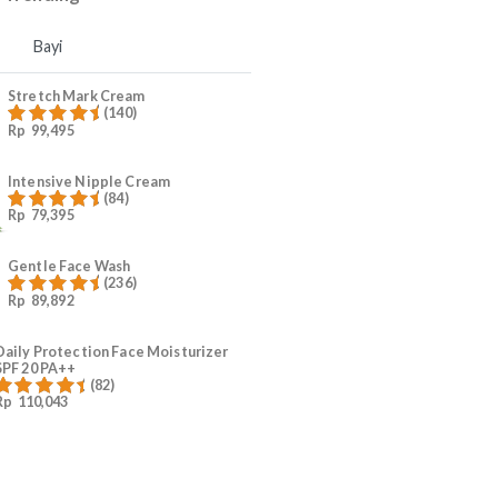
4
Ruam Popok Anak
5
#KurangiWorry Mama
Produk Trending
Mama
Bayi
Stretch Mark Cream
(140)
Rp
99,495
Dinilai
4.96
dari 5
Intensive Nipple Cream
(84)
Rp
79,395
Dinilai
4.96
dari 5
Gentle Face Wash
(236)