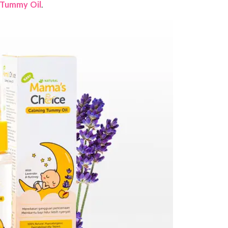
puran bawang dan minyak telon, bau bawang akan jadi
ma akan tidak suka dengan bau ini, namun tidak perlu
k berbahaya dan tidak lama baunya akan segera hilang.
bayi bisa merasa nyaman dan perut kembungnya mereda
k! Ini 4 Cara Meredakan Perut Kembung pada Bayi
bung dengan Baby Calming Tummy Oil
bahwa kulit bayi sangat sensitif, sehingga rentan
a itu Mama perlu hati-hati ketika membalurkan sesuatu
ak bayi yang aman bagi perut bayi, Mama bisa gunakan
lming Tummy Oil
.