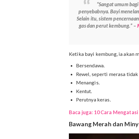
Bedanya dengan orang de
jadi rewel dan menangis.
“Sangat umum
penyebabnya. Bayi me
Selain itu, sistem pe
gas dan perut kembu
Ketika bayi kembung, ia 
Bersendawa.
Rewel, seperti merasa
Menangis.
Kentut.