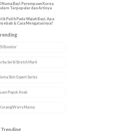
Katolik Modern Santo Santa
a
200 Nama Bayi Perempuan Arab
Modern Cantik dan Artinya
110 Nama Bayi Perempuan Korea
Modern Terpopuler dan Artinya
Bintik Putih Pada Wajah Bayi, Apa
Penyebab & Cara Mengatasinya?
Topik Trending
1
ASI Booster
2
Serba Serbi Stretch Mark
3
Mama Skin Expert Series