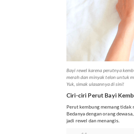
Bayi rewel karena perutn
merah dan minyak telon u
Yuk, simak ulasannya di sin
Ciri-ciri Perut Bay
Perut kembung memang ti