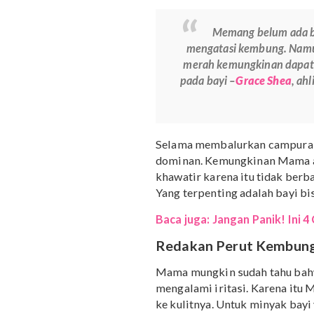
Iris tipis 2 siung bawa
Campurkan ke dalam min
Balurkan campuran terseb
Berikan pijitan lembut di
Namun sebelum menggunak
apakah kulit bayi alerg
bawang yang sudah dipot
tunggu beberapa saat. Ka
kemerahan, maka bawang
Memang belum 
mengatasi kembung.
merah kemungkinan
pada bayi –
Grace Sh