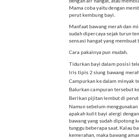
Ada berbagai cara yang 
kembung. Contohnya ad
dengan air hangat, atau 
Mama coba yaitu dengan
perut kembung bayi.
Manfaat bawang merah d
sudah dipercaya sejak t
sensasi hangat yang mem
Cara pakainya pun muda
Tidurkan bayi dalam posi