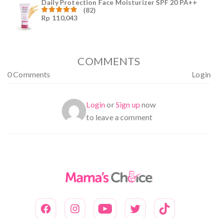
Daily Protection Face Moisturizer SPF 20 PA++
(82)
Rp
110,043
Dinilai
4.94
dari
5
COMMENTS
0 Comments
Login
Login
or
Sign up
now
to leave a comment