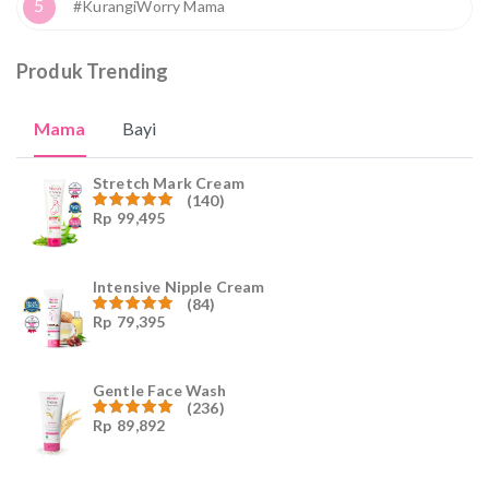
5
#KurangiWorry Mama
Produk Trending
Mama
Bayi
Stretch Mark Cream
(140)
Rp
99,495
Dinilai
4.96
dari
5
Intensive Nipple Cream
(84)
Rp
79,395
Dinilai
4.96
dari
5
Gentle Face Wash
(236)
Rp
89,892
Dinilai
4.96
dari
5