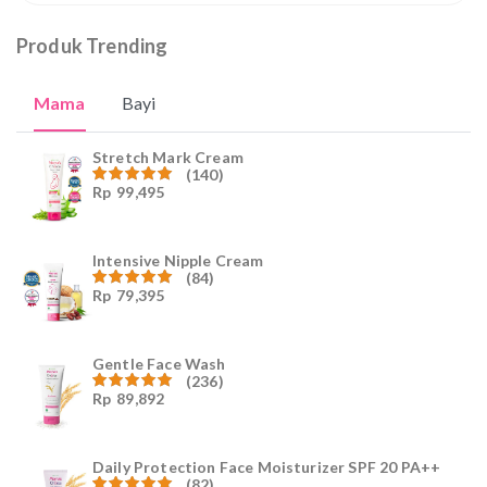
Produk Trending
Mama
Bayi
Stretch Mark Cream
(140)
Rp
99,495
Dinilai
4.96
dari
5
Intensive Nipple Cream
(84)
Rp
79,395
Dinilai
4.96
dari
5
Gentle Face Wash
(236)
Rp
89,892
Dinilai
4.96
dari
5
Daily Protection Face Moisturizer SPF 20 PA++
(82)