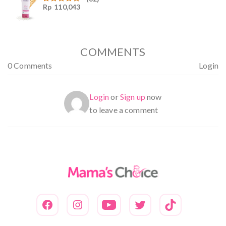
Rp
110,043
Dinilai
4.94
dari
5
COMMENTS
0 Comments
Login
Login
or
Sign up
now
to leave a comment