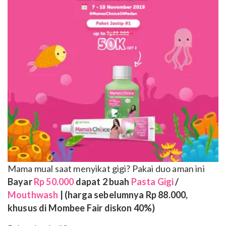
Mama mual saat menyikat gigi? Pakai duo aman ini
Bayar
Rp 50.000
dapat 2 buah
Pasta Gigi
/
Mouthwash
| (harga sebelumnya Rp 88.000,
khusus di Mombee Fair diskon 40%)