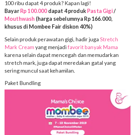
100 ribu dapat 4 produk? Kapan lagi!
Bayar
Rp 100.000
dapat 4 produk
Pasta Gigi
/
Mouthwash
(harga sebelumnya Rp 166.000,
khusus di Mombee Fair diskon 40%)
Selain produk perawatan gigi, hadir juga
Stretch
Mark Cream
yang menjadi
favorit banyak Mama
karena selain dapat mencegah dan memudarkan
stretch mark, juga dapat meredakan gatal yang
sering muncul saat kehamilan.
Paket Bundling