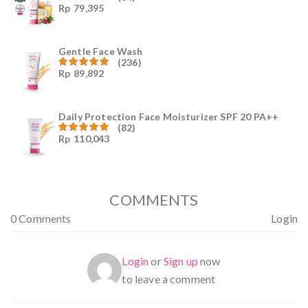
Rp
79,395
Dinilai
4.96
dari
5
Gentle Face Wash
(236)
Rp
89,892
Dinilai
4.96
dari
5
Daily Protection Face Moisturizer SPF 20 PA++
(82)
Rp
110,043
Dinilai
4.94
dari
5
COMMENTS
0 Comments
Login
Login
or
Sign up
now
to leave a comment