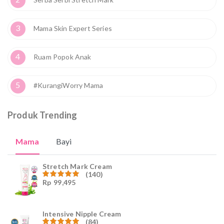
3
Mama Skin Expert Series
4
Ruam Popok Anak
5
#KurangiWorry Mama
Produk Trending
Mama
Bayi
Stretch Mark Cream
(140)
Rp
99,495
Dinilai
4.96
dari
5
Intensive Nipple Cream
(84)