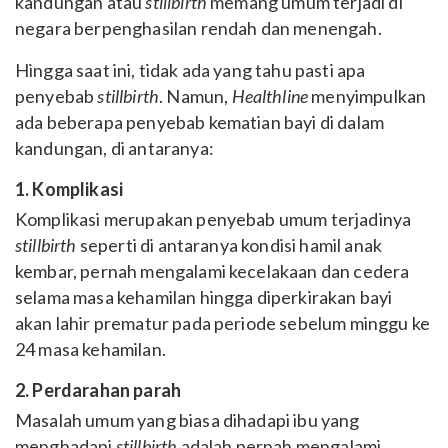
kandungan atau
stillbirth
memang umum terjadi di
negara berpenghasilan rendah dan menengah.
Hingga saat ini, tidak ada yang tahu pasti apa
penyebab
stillbirth
. Namun,
Healthline
menyimpulkan
ada beberapa penyebab kematian bayi di dalam
kandungan, di antaranya:
1. Komplikasi
Komplikasi merupakan penyebab umum terjadinya
stillbirth
seperti di antaranya kondisi hamil anak
kembar, pernah mengalami kecelakaan dan cedera
selama masa kehamilan hingga diperkirakan bayi
akan lahir prematur pada periode sebelum minggu ke
24 masa kehamilan.
2. Perdarahan parah
Masalah umum yang biasa dihadapi ibu yang
menghadapi
stillbirth
adalah pernah mengalami