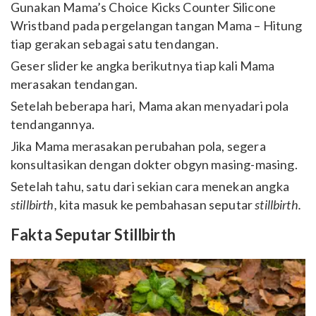
Gunakan Mama’s Choice Kicks Counter Silicone
Wristband pada pergelangan tangan Mama – Hitung
tiap gerakan sebagai satu tendangan.
Geser slider ke angka berikutnya tiap kali Mama
merasakan tendangan.
Setelah beberapa hari, Mama akan menyadari pola
tendangannya.
Jika Mama merasakan perubahan pola, segera
konsultasikan dengan dokter obgyn masing-masing.
Setelah tahu, satu dari sekian cara menekan angka
stillbirth,
kita masuk ke pembahasan seputar
stillbirth.
Fakta Seputar Stillbirth