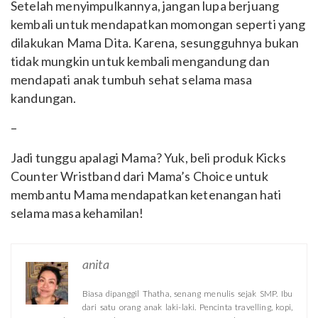
Setelah menyimpulkannya, jangan lupa berjuang
kembali untuk mendapatkan momongan seperti yang
dilakukan Mama Dita. Karena, sesungguhnya bukan
tidak mungkin untuk kembali mengandung dan
mendapati anak tumbuh sehat selama masa
kandungan.
–
Jadi tunggu apalagi Mama? Yuk, beli produk Kicks
Counter Wristband dari Mama’s Choice untuk
membantu Mama mendapatkan ketenangan hati
selama masa kehamilan!
anita
Biasa dipanggil Thatha, senang menulis sejak SMP. Ibu
dari satu orang anak laki-laki. Pencinta travelling, kopi,