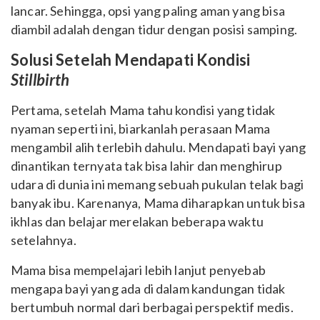
lancar. Sehingga, opsi yang paling aman yang bisa
diambil adalah dengan tidur dengan posisi samping.
Solusi Setelah Mendapati Kondisi
Stillbirth
Pertama, setelah Mama tahu kondisi yang tidak
nyaman seperti ini, biarkanlah perasaan Mama
mengambil alih terlebih dahulu. Mendapati bayi yang
dinantikan ternyata tak bisa lahir dan menghirup
udara di dunia ini memang sebuah pukulan telak bagi
banyak ibu. Karenanya, Mama diharapkan untuk bisa
ikhlas dan belajar merelakan beberapa waktu
setelahnya.
Mama bisa mempelajari lebih lanjut penyebab
mengapa bayi yang ada di dalam kandungan tidak
bertumbuh normal dari berbagai perspektif medis.