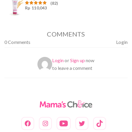
(82)
Rp
110,043
Dinilai
4.94
dari
5
COMMENTS
0 Comments
Login
Login
or
Sign up
now
to leave a comment