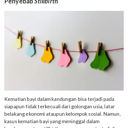
Penyebab
Stillbirth
Kematian bayi dalam kandungan bisa terjadi pada
siapapun tidak terkecuali dari golongan usia, latar
belakang ekonomi ataupun kelompok sosial. Namun,
kasus kematian bayi yang meninggal dalam