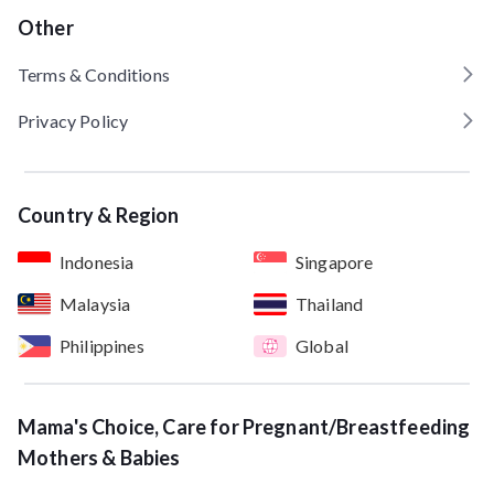
Other
Terms & Conditions
Privacy Policy
Country & Region
Indonesia
Singapore
Malaysia
Thailand
Philippines
Global
Mama's Choice, Care for Pregnant/Breastfeeding
Mothers & Babies