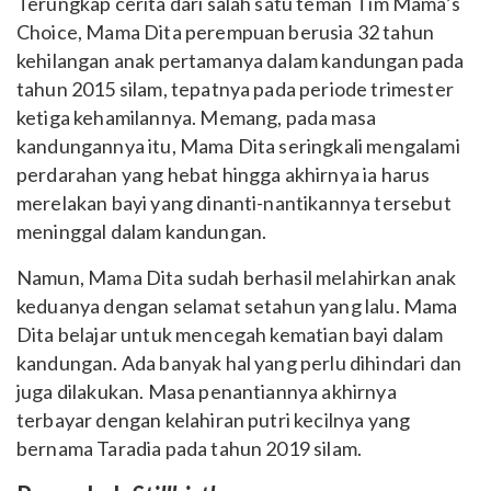
Terungkap cerita dari salah satu teman Tim Mama’s
Choice, Mama Dita perempuan berusia 32 tahun
kehilangan anak pertamanya dalam kandungan pada
tahun 2015 silam, tepatnya pada periode trimester
ketiga kehamilannya. Memang, pada masa
kandungannya itu, Mama Dita seringkali mengalami
perdarahan yang hebat hingga akhirnya ia harus
merelakan bayi yang dinanti-nantikannya tersebut
meninggal dalam kandungan.
Namun, Mama Dita sudah berhasil melahirkan anak
keduanya dengan selamat setahun yang lalu. Mama
Dita belajar untuk mencegah kematian bayi dalam
kandungan. Ada banyak hal yang perlu dihindari dan
juga dilakukan. Masa penantiannya akhirnya
terbayar dengan kelahiran putri kecilnya yang
bernama Taradia pada tahun 2019 silam.