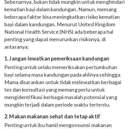
Sebenarnya, bukan tidak mungkin untuk menghindari
kematian bayi dalam kandungan. Namun, memang
beberapa faktor bisa meningkatkan risiko kematian
bayi dalam kandungan. Menurut United Kingdom
National Health Service (NHS) ada beberapa hal
penting yang dapat menurunkan risikonya, di
antaranya:
1. Jangan lewatkan pemeriksaan kandungan
Penting untuk selalu memeriksakan pertumbuhan
bayi selama masa kandungan pada ahlinya sehingga
Mama disarankan untuk tidak melewatkan berbagai
tes dan konsultasi yang memang perlu untuk
mengidentifikasi berbagai masalah potensial yang
mungkin terjadi dalam periode waktu tertentu.
2. Makan makanan sehat dan tetap aktif
Penting untuk ibu hamil mengonsumsi makanan