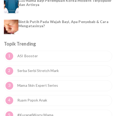
110 Nama Bayi Perempuan Korea Modern Terpopuler
dan Artinya
Bintik Putih Pada Wajah Bayi, Apa Penyebab & Cara
Mengatasinya?
Topik Trending
1
ASI Booster
2
Serba Serbi Stretch Mark
3
Mama Skin Expert Series
4
Ruam Popok Anak
5
#KurangiWorry Mama