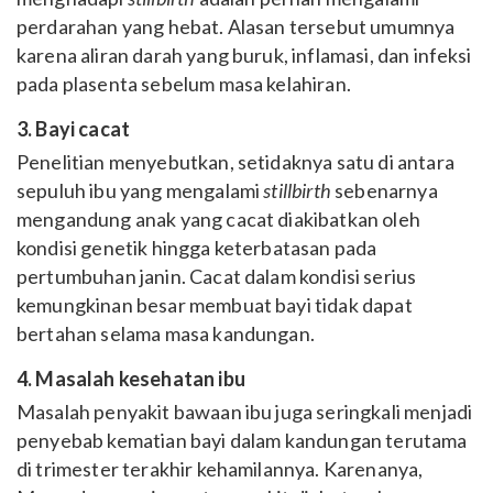
perdarahan yang hebat. Alasan tersebut umumnya
karena aliran darah yang buruk, inflamasi, dan infeksi
pada plasenta sebelum masa kelahiran.
3.
Bayi cacat
Penelitian menyebutkan, setidaknya satu di antara
sepuluh ibu yang mengalami
stillbirth
sebenarnya
mengandung anak yang cacat diakibatkan oleh
kondisi genetik hingga keterbatasan pada
pertumbuhan janin. Cacat dalam kondisi serius
kemungkinan besar membuat bayi tidak dapat
bertahan selama masa kandungan.
4. Masalah kesehatan ibu
Masalah penyakit bawaan ibu juga seringkali menjadi
penyebab kematian bayi dalam kandungan terutama
di trimester terakhir kehamilannya. Karenanya,