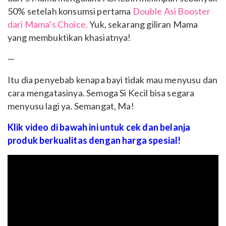
50% setelah konsumsi pertama
Double Asi Booster
dari Mama’s Choice.
Yuk, sekarang giliran Mama
yang membuktikan khasiatnya!
—
Itu dia penyebab kenapa bayi tidak mau menyusu dan
cara mengatasinya. Semoga Si Kecil bisa segara
menyusu lagi ya. Semangat, Ma!
Klik video di bawah ini untuk cek dan belanja
produk berkualitas dengan harga spesial!