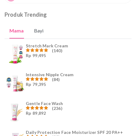
Produk Trending
Mama
Bayi
Stretch Mark Cream
(140)
Rp
99,495
Dinilai
4.96
dari
5
Intensive Nipple Cream
(84)
Rp
79,395
Dinilai
4.96
dari
5
Gentle Face Wash
(236)
Rp
89,892
Dinilai
4.96
dari
5
Daily Protection Face Moisturizer SPF 20 PA++