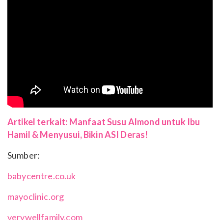
Artikel terkait: Manfaat Susu Almond untuk Ibu
Hamil & Menyusui, Bikin ASI Deras!
Sumber:
babycentre.co.uk
mayoclinic.org
verywellfamily.com