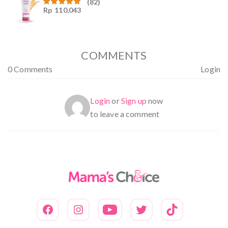
(82)
Rp
110,043
Dinilai
4.94
dari
5
COMMENTS
0 Comments
Login
Login
or
Sign up
now
to leave a comment