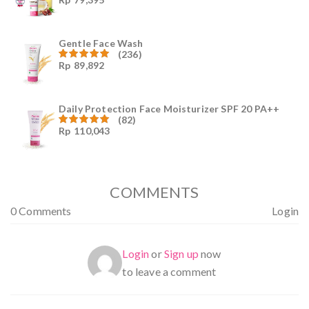
Dinilai
4.96
dari
5
Gentle Face Wash
(236)
Rp
89,892
Dinilai
4.96
dari
5
Daily Protection Face Moisturizer SPF 20 PA++
(82)
Rp
110,043
Dinilai
4.94
dari
5
COMMENTS
0 Comments
Login
Login
or
Sign up
now
to leave a comment