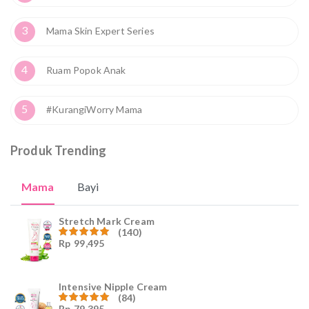
3
Mama Skin Expert Series
4
Ruam Popok Anak
5
#KurangiWorry Mama
Produk Trending
Mama
Bayi
Stretch Mark Cream
(140)
Rp
99,495
Dinilai
4.96
dari
5
Intensive Nipple Cream
(84)
Rp
79,395