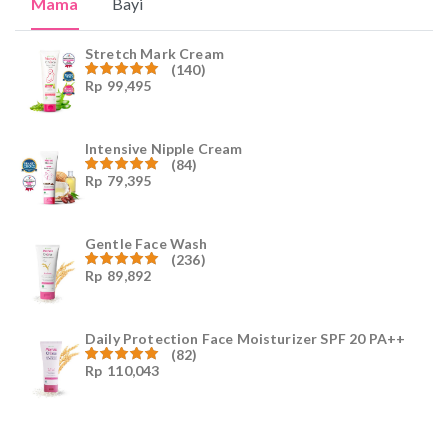
Mama
Bayi
Stretch Mark Cream
(140)
Rp
99,495
Dinilai
4.96
dari
5
Intensive Nipple Cream
(84)
Rp
79,395
Dinilai
4.96
dari
5
Gentle Face Wash
(236)
Rp
89,892
Dinilai
4.96
dari
5
Daily Protection Face Moisturizer SPF 20 PA++
(82)
Rp
110,043
Dinilai
4.94
dari
5