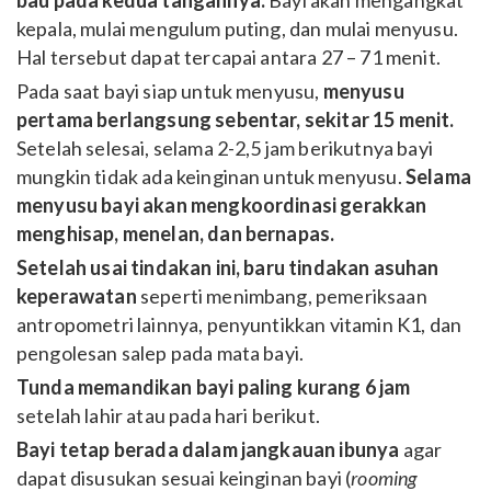
bau pada kedua tangannya.
Bayi akan mengangkat
kepala, mulai mengulum puting, dan mulai menyusu.
Hal tersebut dapat tercapai antara 27 – 71 menit.
Pada saat bayi siap untuk menyusu,
menyusu
pertama berlangsung sebentar, sekitar 15 menit.
Setelah selesai, selama 2-2,5 jam berikutnya bayi
mungkin tidak ada keinginan untuk menyusu.
Selama
menyusu bayi akan mengkoordinasi gerakkan
menghisap, menelan, dan bernapas.
Setelah usai tindakan ini, baru tindakan asuhan
keperawatan
seperti menimbang, pemeriksaan
antropometri lainnya, penyuntikkan vitamin K1, dan
pengolesan salep pada mata bayi.
Tunda memandikan bayi paling kurang 6 jam
setelah lahir atau pada hari berikut.
Bayi tetap berada dalam jangkauan ibunya
agar
dapat disusukan sesuai keinginan bayi (
rooming