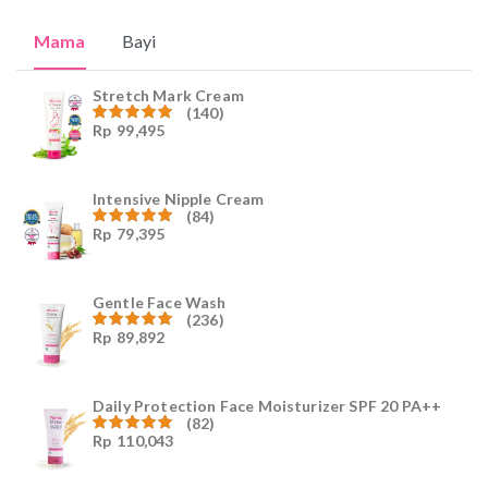
Mama
Bayi
Stretch Mark Cream
(140)
Rp
99,495
Dinilai
4.96
dari
5
Intensive Nipple Cream
(84)
Rp
79,395
Dinilai
4.96
dari
5
Gentle Face Wash
(236)
Rp
89,892
Dinilai
4.96
dari
5
Daily Protection Face Moisturizer SPF 20 PA++
(82)
Rp
110,043
Dinilai
4.94
dari
5