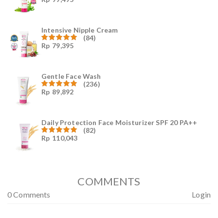
Dinilai
4.96
dari
5
Intensive Nipple Cream
(84)
Rp
79,395
Dinilai
4.96
dari
5
Gentle Face Wash
(236)
Rp
89,892
Dinilai
4.96
dari
5
Daily Protection Face Moisturizer SPF 20 PA++
(82)
Rp
110,043
Dinilai
4.94
dari
5
COMMENTS
0 Comments
Login