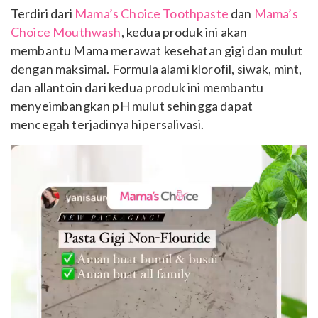
Terdiri dari
Mama’s Choice Toothpaste
dan
Mama’s
Choice Mouthwash
, kedua produk ini akan
membantu Mama merawat kesehatan gigi dan mulut
dengan maksimal. Formula alami klorofil, siwak, mint,
dan allantoin dari kedua produk ini membantu
menyeimbangkan pH mulut sehingga dapat
mencegah terjadinya hipersalivasi.
Pemutar
Video