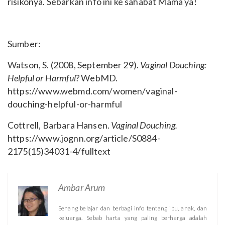
risikonya. Sebarkan info ini ke sahabat Mama ya!
Sumber:
Watson, S. (2008, September 29).
Vaginal Douching:
Helpful or Harmful?
WebMD.
https://www.webmd.com/women/vaginal-
douching-helpful-or-harmful
Cottrell, Barbara Hansen.
Vaginal Douching.
https://www.jognn.org/article/S0884-
2175(15)34031-4/fulltext
Ambar Arum
Senang belajar dan berbagi info tentang ibu, anak, dan
keluarga. Sebab harta yang paling berharga adalah