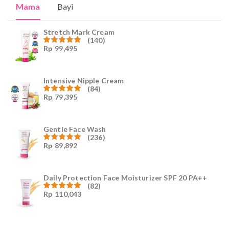
Mama
Bayi
Stretch Mark Cream
(140)
Rp
99,495
Dinilai
4.96
dari
5
Intensive Nipple Cream
(84)
Rp
79,395
Dinilai
4.96
dari
5
Gentle Face Wash
(236)
Rp
89,892
Dinilai
4.96
dari
5
Daily Protection Face Moisturizer SPF 20 PA++
(82)
Rp
110,043
Dinilai
4.94
dari
5