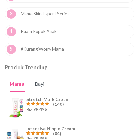
3
Mama Skin Expert Series
4
Ruam Popok Anak
5
#KurangiWorry Mama
Produk Trending
Mama
Bayi
Stretch Mark Cream
(140)
Rp
99,495
Dinilai
4.96
dari
5
Intensive Nipple Cream
(84)
Rp
79,395