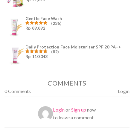
Dinilai
4.96
dari
5
Gentle Face Wash
(236)
Rp
89,892
Dinilai
4.96
dari
5
Daily Protection Face Moisturizer SPF 20 PA++
(82)
Rp
110,043
Dinilai
4.94
dari
5
COMMENTS
0 Comments
Login
Login
or
Sign up
now
to leave a comment