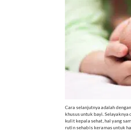
Sebaiknya gunakan air h
Menurut
Healthline
, ak
kekeringan dan mengham
penting dilakukan untuk 
3. Berikan vitamin ramb