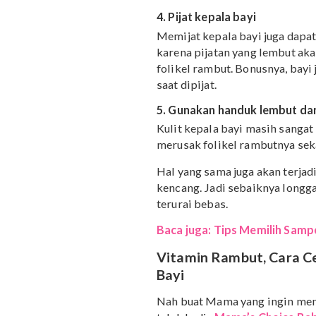
Cara selanjutnya adalah
khusus untuk bayi. Sela
kulit kepala sehat, hal y
rutin sehabis keramas un
4. Pijat kepala bayi
Memijat kepala bayi juga
karena pijatan yang lemb
folikel rambut. Bonusnya
saat dipijat.