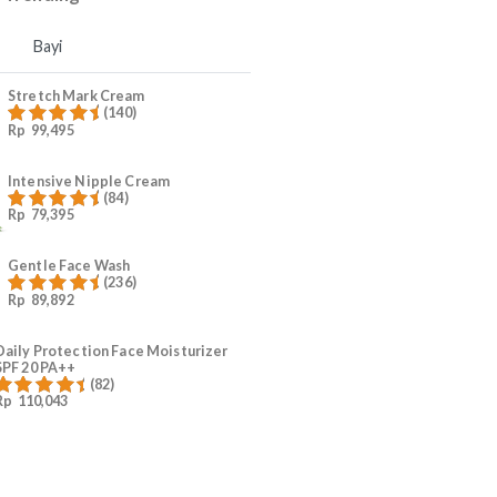
4
Ruam Popok Anak
5
#KurangiWorry Mama
Produk Trending
Mama
Bayi
Stretch Mark Cream
(140)
Rp
99,495
Dinilai
4.96
dari 5
Intensive Nipple Cream
(84)
Rp
79,395
Dinilai
4.96
dari 5
Gentle Face Wash
(236)