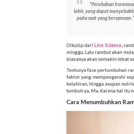
rambut bayi baru lahir 
hormon.
“Perubahan hor
lahir, yang dapat men
pada saat yang bers
Dikutip dari
Live Scienc
minggu. Lalu rambut akan
biasanya akan semakin le
Tentunya fase pertumbuh
faktor yang mempengaruhi
kelahiran, hingga asupan
tumbuh ya, Ma. Karena hal