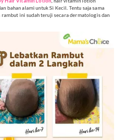
ut dan ikat rambut longgar
sangat sensitif, jadi penggunaan handuk yang kasar akan
nya sekaligus menghambat pertumbuhan rambut.
terjadi kalau Mama mengikat rambut bayi terlalu
longgarkan ikatan rambut bayi, atau biarkan rambut
 Sampo Bayi yang Tidak Perih di Mata
ara Cepat dan Alami Menumbuhkan Rambut
n menguji manfaat vitamin rambut, tenang saja. Kini
e Baby Hair Vitamin Lotion
, hair vitamin lotion
min dan bahan alami untuk Si Kecil. Tentu saja sama
vitamin rambut ini sudah teruji secara dermatologis dan