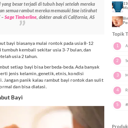
memang lambat. Penyebabnya adalah perubahan kadar
monal yang besar terjadi di tubuh bayi setelah mereka
yebabkan semua rambut mereka memasuki fase istirahat
amaan.” –
Sage Timberline
, dokter anak di California, AS
e
, rambut bayi biasanya mulai rontok pada usia 8-12
 mulai tumbuh kembali sekitar usia 3-7 bulan, dan
bat setelah usia 2 tahun.
an rambut setiap bayi bisa berbeda-beda. Ada banyak
 seperti jenis kelamin, genetik, etnis, kondisi
 nutrisi. Jangan panik kalau rambut bayi rontok dan suli
 itu normal dan bisa diatasi.