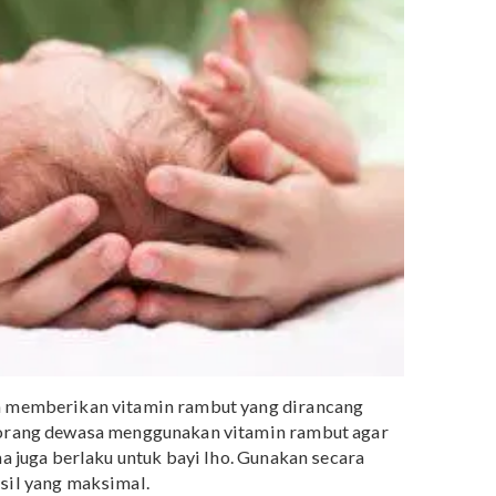
angat supaya bayi merasa nyaman.
umulasi kotoran pada kulit kepala bisa menyebabkan
bat pertumbuhan rambut bayi. Karena itu keramas
membersihkan kotoran di kulit kepala bayi.
ut