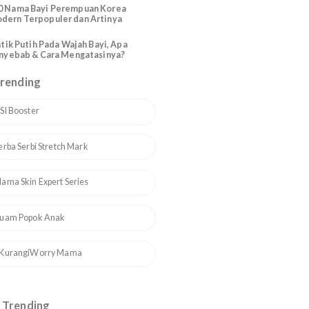
Katolik Modern Santo Santa
200 Nama Bayi Perempuan Arab
Modern Cantik dan Artinya
110 Nama Bayi Perempuan Korea
Modern Terpopuler dan Artinya
Bintik Putih Pada Wajah Bayi, Apa
Penyebab & Cara Mengatasinya?
Topik Trending
1
ASI Booster
2
Serba Serbi Stretch Mark
3
Mama Skin Expert Series
t