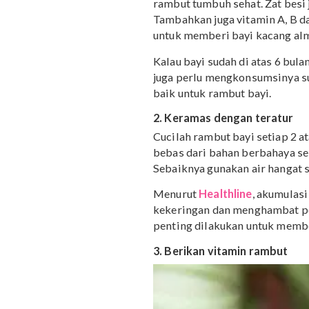
Ini dia beberapa hal yan
secara cepat dan alami.
1. Konsumsi Makanan d
Studi yang dikutip
Paren
rambut tumbuh sehat. Za
Tambahkan juga vitamin 
untuk memberi bayi kaca
Kalau bayi sudah di atas 
juga perlu mengkonsumsi
baik untuk rambut bayi.
2. Keramas dengan tera
Cucilah rambut bayi set
bebas dari bahan berbaha