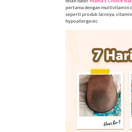
5. Gunakan handuk lemb
Kulit kepala bayi masih 
merusak folikel rambut
Hal yang sama juga akan 
kencang. Jadi sebaiknya 
terurai bebas.
Baca juga: Tips Memilih
Vitamin Rambut, C
Bayi
Nah buat Mama yang ingi
telah hadir
Mama’s Choic
pertama dengan multivita
seperti produk lainnya, 
hypoallergenic