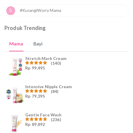
5
#KurangiWorry Mama
Produk Trending
Mama
Bayi
Stretch Mark Cream
(140)
Rp
99,495
Dinilai
4.96
dari
5
Intensive Nipple Cream
(84)
Rp
79,395
Dinilai
4.96
dari
5
Gentle Face Wash
(236)
Rp
89,892
Dinilai
4.96
dari