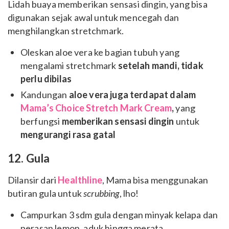
Lidah buaya memberikan sensasi dingin, yang bisa
digunakan sejak awal untuk mencegah dan
menghilangkan stretchmark.
Oleskan aloe vera ke bagian tubuh yang
mengalami stretchmark
setelah mandi, tidak
perlu dibilas
Kandungan
aloe vera juga terdapat dalam
Mama’s Choice Stretch Mark Cream
,
yang
berfungsi
memberikan sensasi dingin
untuk
mengurangi rasa gatal
12. Gula
Dilansir dari
Healthline
, Mama bisa menggunakan
butiran gula untuk
scrubbing
, lho!
Campurkan 3 sdm gula dengan minyak kelapa dan
perasan lemon, aduk hingga merata