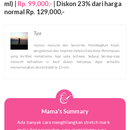
ml) |
Rp. 99,000,-
| Diskon 23% dari harga
normal Rp. 129,000,-
Tya
Gemar menulis dan bercerita. Membagikan kisah,
pengalaman dan inspirasi melalui kata-kata. Perempuan
yang terlihat melodrama, tapi suka tertawa. Sedang bersiap-siap
menanti kehadiran si kecil dalam hidupnya. Agar semakin
menyenangkan, berceritalah ia. Di sini.
Mama's Summary
Ada banyak cara menghilangkan stretch mark
mulai dari perawatan, cara alami hingga cara