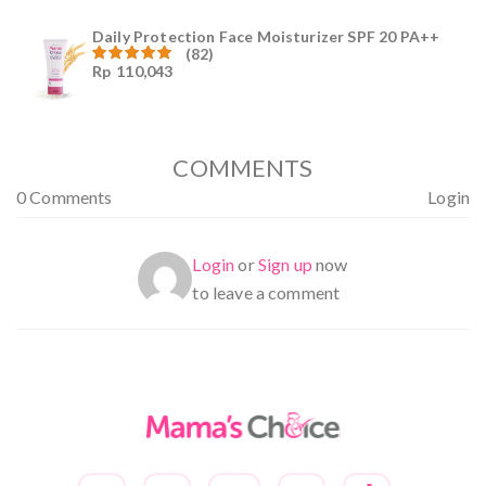
5
Daily Protection Face Moisturizer SPF 20 PA++
(82)
Rp
110,043
Dinilai
4.94
dari
5
COMMENTS
0 Comments
Login
Login
or
Sign up
now
to leave a comment