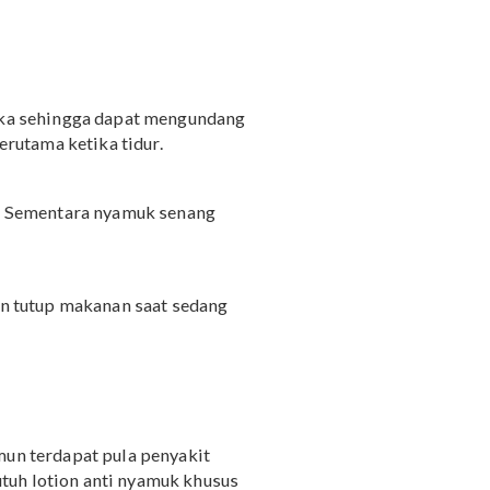
ampah yang terbuka adalah tempat nyamuk
 kulit terbuka sehingga dapat mengundang
tuk bayi, terutama ketika tidur.
n di ruangan. Sementara nyamuk senang
ebisa mungkin tutup makanan saat sedang