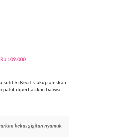
f Si Kecil adalah kandungannya yang aman
uk!
i ada
Mama’s Choice Baby Skin Vitamin
diformulasikan khusus dapat melembabkan
an kulit bayi, di antaranya adalah: