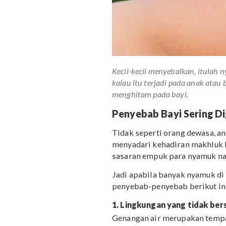
Kecil-kecil menyebalkan, i
kalau itu terjadi pada ana
menghitam pada bayi.
Penyebab Bayi Seri
Tidak seperti orang dewa
menyadari kehadiran makh
sasaran empuk para nya
Jadi apabila banyak nya