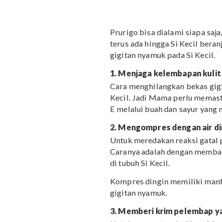
Prurigo bisa dialami si
terus ada hingga Si Keci
gigitan nyamuk pada Si K
1. Menjaga kelembapan
Cara menghilangkan beka