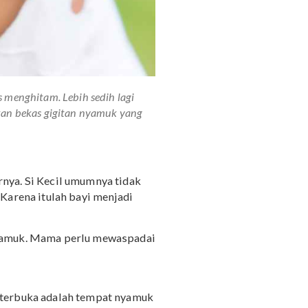
nggalkan bekas menghitam. Lebih sedih lagi
ara menghilangkan bekas gigitan nyamuk yang
atau mengusirnya. Si Kecil umumnya tidak
sik bermain. Karena itulah bayi menjadi
nyak digigit nyamuk. Mama perlu mewaspadai