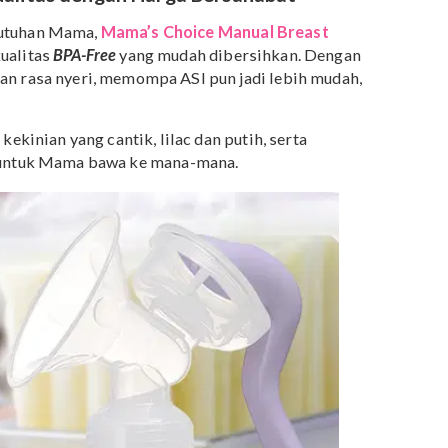
enal dan terpercaya
ree
ayudara
awa
erkualitas dengan Harga Bersahabat
ai kebutuhan Mama,
Mama’s Choice Manual Breast
n berkualitas
BPA-Free
yang mudah dibersihkan. Denga
imalkan rasa nyeri, memompa ASI pun jadi lebih mudah
warna kekinian yang cantik, lilac dan putih, serta
ingan untuk Mama bawa ke mana-mana.