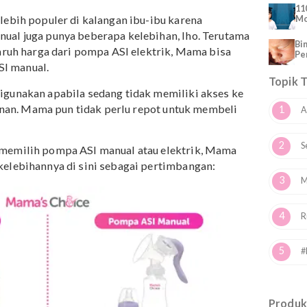
r, serta mencegah payudara tersumbat dan membengkak
n Cara Agar ASI Tidak Merembes
SI Manual
ktrik lebih populer di kalangan ibu-ibu karena
SI manual juga punya beberapa kelebihan, lho. Terutam
gan separuh harga dari pompa ASI elektrik, Mama bisa
mpa ASI manual.
apat digunakan apabila sedang tidak memiliki akses ke
i perjalanan. Mama pun tidak perlu repot untuk membeli
 daya.
ntara memilih pompa ASI manual atau elektrik, Mama
n dan kelebihannya di sini sebagai pertimbangan: