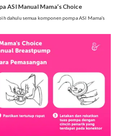
nual Breast Pump Hanya Rp 159.000 (Promo 20%)
Pompa ASI Manual Mama’s Choice
it terlebih dahulu semua komponen pompa ASI Mama’s
t ini.