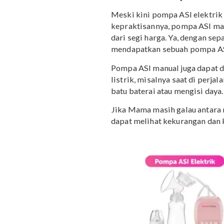
produksinya tetap lanca
Baca juga: Penyebab da
Kelebihan Pompa A
Meski kini pompa ASI ele
kepraktisannya, pompa A
dari segi harga. Ya, den
mendapatkan sebuah po
Pompa ASI manual juga d
listrik, misalnya saat d
batu baterai atau mengisi
Jika Mama masih galau a
dapat melihat kekuranga