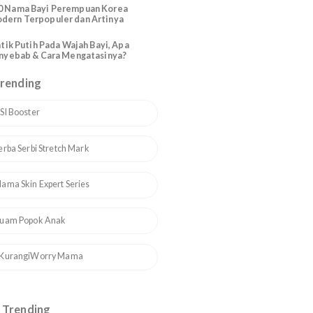
.
Katolik Modern Santo Santa
200 Nama Bayi Perempuan Arab
Modern Cantik dan Artinya
110 Nama Bayi Perempuan Korea
Modern Terpopuler dan Artinya
a
Bintik Putih Pada Wajah Bayi, Apa
Penyebab & Cara Mengatasinya?
Topik Trending
1
ASI Booster
2
Serba Serbi Stretch Mark
3
Mama Skin Expert Series