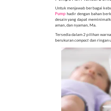
Pilih yang mereknya terk
Ada garansi
Bahan harus aman,
BPA F
Nyaman di puting dan p
Compact
atau mudah dib
Pompa ASI Manual B
Untuk menjawab berbag
Pump
hadir dengan baha
desain yang dapat memin
aman, dan nyaman, Ma.
Tersedia dalam 2 pilihan 
berukuran
compact
dan r