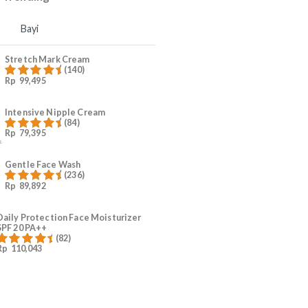
4
Ruam Popok Anak
5
#KurangiWorry Mama
Produk Trending
Mama
Bayi
Stretch Mark Cream
(140)
Rp
99,495
Dinilai
4.96
dari 5
Intensive Nipple Cream
(84)
Rp
79,395
Dinilai
4.96
dari 5
Gentle Face Wash
(236)