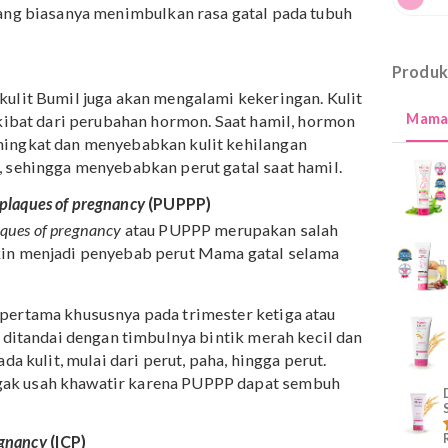
 akan mengalami kenaikan berat badan. Naiknya berat
tipis di sekitar payudara, paha, bokong, dan perut
dan menyebabkan timbulnya
stretch mark
dan rasa gatal.
rk
baru akan memiliki warna merah muda, merah atau
i warna putih saat sembuh.
Stretch mark
baru atau segar
mark
yang biasanya menimbulkan rasa gatal pada tubuh
gan, kulit Bumil juga akan mengalami kekeringan. Kuli
rjadi akibat dari perubahan hormon. Saat hamil, hormon
an meningkat dan menyebabkan kulit kehilangan
tasnya, sehingga menyebabkan perut gatal saat hamil.
les and plaques of pregnancy
(PUPPP)