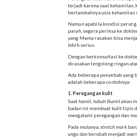
Perut gatal saat hamil m
terjadi karena saat keha
bertambahnya usia keham
Namun apabila kondisi p
parah, segera periksa ke
yang Mama rasakan bisa m
lebih serius.
Dengan berkonsultasi ke
dirasakan tergolong ring
Ada beberapa penyebab ya
adalah beberapa contohn