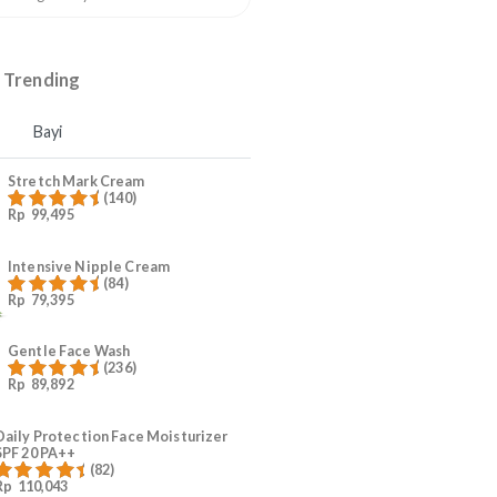
2
Serba Serbi Stretch Mark
3
Mama Skin Expert Series
4
Ruam Popok Anak
5
#KurangiWorry Mama
Produk Trending
t
Mama
Bayi
Stretch Mark Cream
(140)
Rp
99,495
Dinilai
4.96
dari 5