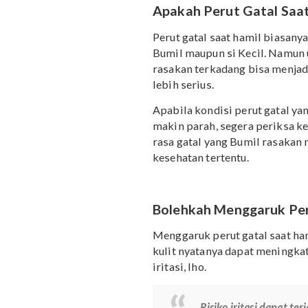
5.
Pemphigoid gestationis
Gangguan autoimun, yai
yang dapat terjadi pada 
juga dapat menjadi sala
Bumil.
Biasanya,
pemphigoid gest
perut Bumil. Namun, untu
dengan ruam dan menyeba
Apakah Perut Gatal
Perut gatal saat hamil b
Bumil maupun si Kecil. 
rasakan terkadang bisa m
lebih serius.