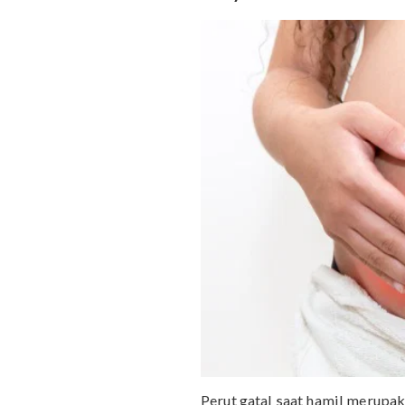
yang cukup mengganggu 
Penyebab Perut Gat