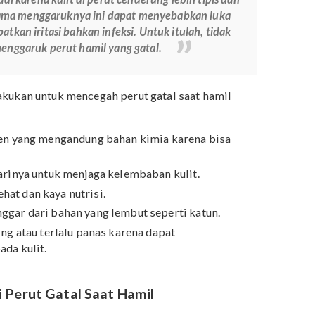
atal yang Bumil alami tidak segera membaik atau bahkan
ksa ke dokter. Ini dilakukan agar mengetahui apakah
sakan merupakan gatal ringan biasa atau karena kondisi
 Perut yang Gatal Saat Hamil?
saat hamil memang sangat menggoda. Namun, menggaru
ningkatkan risiko perut Mama mengalami luka atau
pat terjadi karena kulit di perut cenderung lebih tipis dan
abila Mama menggaruknya ini dapat menyebabkan luka
gakibatkan iritasi bahkan infeksi. Untuk itulah, tidak
ntuk menggaruk perut hamil yang gatal.