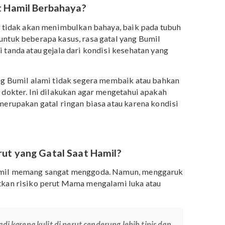
tu
pemphigoid gestationis
merupakan kondisi medis langk
ibu hamil. Meskipun cukup langka,
pemphigoid gestationis
h satu penyebab yang menimbulkan rasa gatal pada perut
ationis
hanya menimbulkan rasa gatal tanpa ruam pada
k beberapa kasus, rasa gatal tersebut juga bisa disertai
r area tubuh lainnya.
 Saat Hamil Berbahaya?
iasanya tidak akan menimbulkan bahaya, baik pada tubu
Namun untuk beberapa kasus, rasa gatal yang Bumil
enjadi tanda atau gejala dari kondisi kesehatan yang