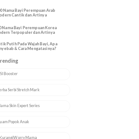
Trending Articles
225 Nama Baptis Bayi Katolik
Perempuan dari Santo Santa
Berdasarkan Bulan
165 Inspirasi Nama Bayi Laki Laki
Katolik Modern Santo Santa
200 Nama Bayi Perempuan Arab
Modern Cantik dan Artinya
110 Nama Bayi Perempuan Korea
Modern Terpopuler dan Artinya
Bintik Putih Pada Wajah Bayi, Apa
Penyebab & Cara Mengatasinya?
Topik Trending
1
ASI Booster