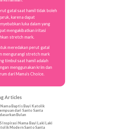
dikhawatirkan karena disebabkan
oleh meregangnya area perut
seiring dengan bertambahnya
usia kehamilan.
Perut gatal saat hamil tidak boleh
digaruk, karena dapat
menyebabkan luka dalam yang
dapat mengakibatkan iritasi
bahkan stretch mark.
Untuk meredakan perut gatal
dan mengurangi stretch mark
yang timbul saat hamil adalah
dengan menggunakan krim dan
serum dari Mama’s Choice.