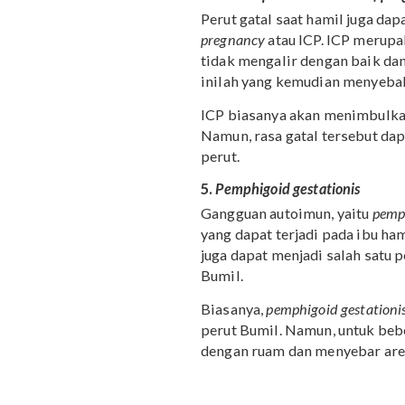
Pruritic urticarial papules
satu kondisi medis yang
masa kehamilan.
PUPPP terjadi pada keha
setelah melahirkan. Kond
rasa gatal yang tak terhi
Meskipun demikian, Mam
tanpa pengobatan.
4.
Intrahepatic cholestasi
Perut gatal saat hamil j
pregnancy
atau ICP. ICP 
tidak mengalir dengan b
inilah yang kemudian me
ICP biasanya akan menimb
Namun, rasa gatal terseb
perut.