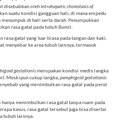
 and plaques of pregnancy
atau PUPPP merupakan salah
 mungkin menjadi penyebab perut Mama gatal selama
milan pertama khususnya pada trimester ketiga atau
isi ini ditandai dengan timbulnya bintik merah kecil da
ngga pada kulit, mulai dari perut, paha, hingga perut.
a nggak usah khawatir karena PUPPP dapat sembuh
s of pregnancy
(ICP)
uga dapat disebabkan oleh
intrahepatic cholestasis of
merupakan suatu kondisi gangguan hati, di mana empedu
aik dan menumpuk di hati serta darah. Penumpukkan
nyebabkan rasa gatal pada tubuh Bumil.
ulkan rasa gatal yang luar biasa pada tangan dan kaki.
ut dapat menyebar ke area tubuh lainnya, termasuk