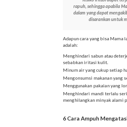
Apabila kondisi perut g
makin parah, segera peri
rasa gatal yang Bumil ra
kesehatan tertentu.
Bolehkah Menggaruk
Menggaruk perut gatal 
kulit nyatanya dapat me
iritasi, lho.
Risiko iritasi da
rapuh, sehingga ap
dalam yang dapat men
disarankan u