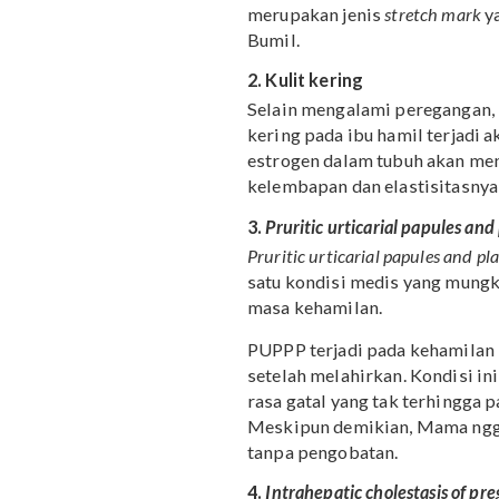
1. Peregangan kulit
Saat hamil, tubuh Bumil
badan ini membuat kulit 
mengalami peregangan 
Pada mulanya,
stretch ma
ungu dan berubah menjad
merupakan jenis
stretch 
Bumil.
2. Kulit kering
Selain mengalami peregan
kering pada ibu hamil te
estrogen dalam tubuh ak
kelembapan dan elastisi
3.
Pruritic urticarial papu