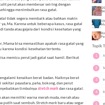
erupakan hal biasa yang tidak perlu dikhawatirkan. Ini
milan, kulit perut akan membesar seiring dengan
ilan sehingga menimbulkan rasa gatal.
erut gatal tidak segera membaik atau bahkan makin
 dokter ya, Ma. Karena untuk beberapa kasus, rasa gatal
enjadi tanda atau gejala dari kondisi kesehatan yang
 dokter, Mama bisa memastikan apakah rasa gatal yang
an atau karena kondisi kesehatan tertentu.
ng bisa memicu perut jadi gatal saat hamil. Berikut
ya: