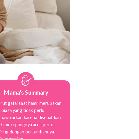
Mama's Summary
l
Perut gatal saat hamil merupakan
hal biasa yang tidak perlu