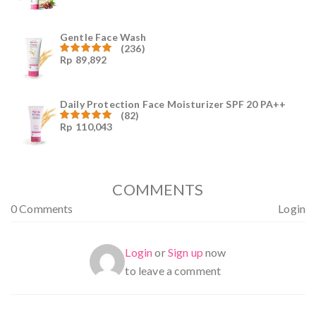
4.96
dari
5
Gentle Face Wash
(236)
Rp
89,892
Dinilai
4.96
dari
5
Daily Protection Face Moisturizer SPF 20 PA++
(82)
Rp
110,043
Dinilai
4.94
dari
5
COMMENTS
0 Comments
Login
Login
or
Sign up
now
to leave a comment