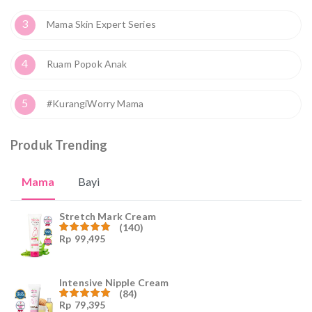
3
Mama Skin Expert Series
4
Ruam Popok Anak
5
#KurangiWorry Mama
Produk Trending
Mama
Bayi
Stretch Mark Cream
(140)
Rp
99,495
Dinilai
4.96
dari
5
Intensive Nipple Cream
(84)
Rp
79,395
Dinilai