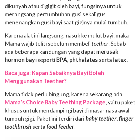
dikunyah atau digigit oleh bayi, fungsinya untuk
merangsang pertumbuhan gusi sekaligus
menenangkan gusi bayi saat giginya mulai tumbuh.
Karena alat ini langsung masuk ke mulut bayi, maka
Mama wajib teliti sebelum membeli
teether
. Sebab
ada beberapa kandungan yang dapat
merusak
hormon bayi
seperti
BPA
,
phthalates
serta
latex
.
Baca juga: Kapan Sebaiknya Bayi Boleh
Menggunakan Teether?
Mama tidak perlu bingung, karena sekarang ada
Mama’s Choice Baby Teething Package
, yaitu paket
khusus untuk mendampingi bayi di masa-masa awal
tumbuh gigi. Paket ini terdiri dari
baby teether
,
finger
toothbrush
serta
food feeder
.