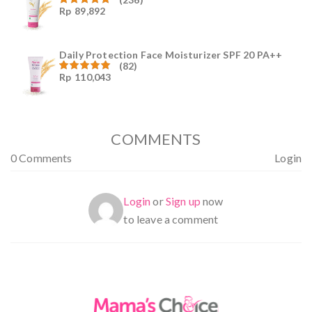
Rp
89,892
Dinilai
4.96
dari
5
Daily Protection Face Moisturizer SPF 20 PA++
(82)
Rp
110,043
Dinilai
4.94
dari
5
COMMENTS
0 Comments
Login
Login
or
Sign up
now
to leave a comment