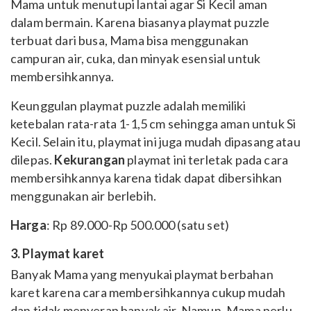
Mama untuk menutupi lantai agar Si Kecil aman
dalam bermain. Karena biasanya playmat puzzle
terbuat dari busa, Mama bisa menggunakan
campuran air, cuka, dan minyak esensial untuk
membersihkannya.
Keunggulan playmat puzzle adalah memiliki
ketebalan rata-rata 1-1,5 cm sehingga aman untuk Si
Kecil. Selain itu, playmat ini juga m
udah dipasang atau
dilepas.
K
ekurangan
playmat ini terletak pada cara
membersihkannya karena t
idak dapat dibersihkan
menggunakan air berlebih.
Harga
: Rp 89.000-Rp 500.000 (satu set)
3. Playmat karet
Banyak Mama yang menyukai playmat berbahan
karet karena cara membersihkannya cukup mudah
dan tidak menyerap banyak air. Namun, Mama perlu