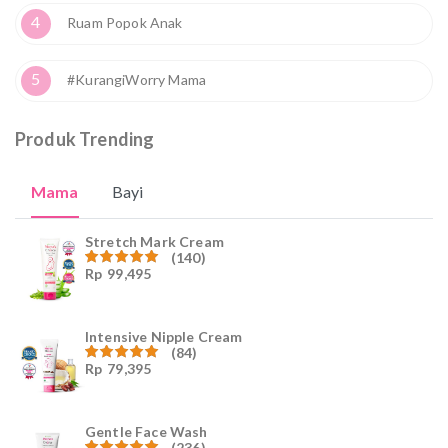
4
Ruam Popok Anak
5
#KurangiWorry Mama
Produk Trending
Mama
Bayi
Stretch Mark Cream
(140)
Rp
99,495
Dinilai
4.96
dari
5
Intensive Nipple Cream
(84)
Rp
79,395
Dinilai
4.96
dari
5
Gentle Face Wash
(236)