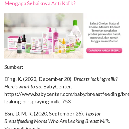
Mengapa Sebaiknya Anti Kolik?
Sumber:
Ding, K. (2023, December 20).
Breasts leaking milk?
Here’s what to do
. BabyCenter.
https://www.babycenter.com/baby/breastfeeding/bre
leaking-or-spraying-milk_753
Bsn, D. M. R. (2020, September 26).
Tips for
Breastfeeding Moms Who Are Leaking Breast Milk
.
Verywell Family.