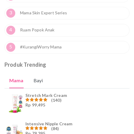
3
Mama Skin Expert Series
4
Ruam Popok Anak
5
#KurangiWorry Mama
Produk Trending
Mama
Bayi
Stretch Mark Cream
(140)
Rp
99,495
Dinilai
4.96
dari
5
Intensive Nipple Cream
(84)
Rp
79,395