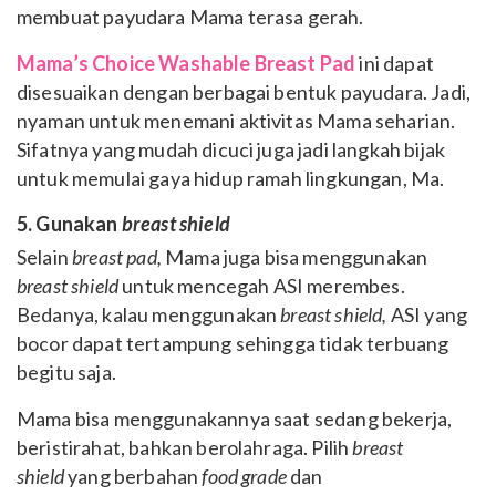
membuat payudara Mama terasa gerah.
Mama’s Choice Washable Breast Pad
ini dapat
disesuaikan dengan berbagai bentuk payudara. Jadi,
nyaman untuk menemani aktivitas Mama seharian.
Sifatnya yang mudah dicuci juga jadi langkah bijak
untuk memulai gaya hidup ramah lingkungan, Ma.
5. Gunakan
breast shield
Selain
breast pad,
Mama juga bisa menggunakan
breast shield
untuk mencegah ASI merembes.
Bedanya, kalau menggunakan
breast shield,
ASI yang
bocor dapat tertampung sehingga tidak terbuang
begitu saja.
Mama bisa menggunakannya saat sedang bekerja,
beristirahat, bahkan berolahraga. Pilih
breast
shield
yang berbahan
food grade
dan