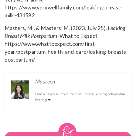
https://www.verywellfamily.com/leaking-breast-
milk-431582
Masters, M., & Masters, M. (2023, July 25).
Leaking
Breast Milk Postpartum
. What to Expect.
https://www.whattoexpect.com/first-
year/postpartum-health-and-care/leaking-breasts-
postpartum/
Maureen
I am a happy & proud millenial mom! Senang belajar dan
berbagi ❤