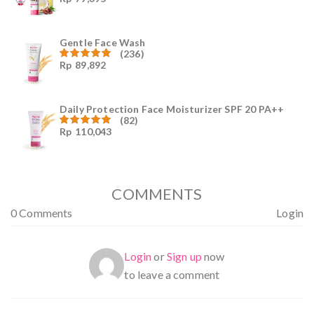
Dinilai
4.96
dari
5
Gentle Face Wash
(236)
Rp
89,892
Dinilai
4.96
dari
5
Daily Protection Face Moisturizer SPF 20 PA++
(82)
Rp
110,043
Dinilai
4.94
dari
5
COMMENTS
0 Comments
Login
Login
or
Sign up
now
to leave a comment