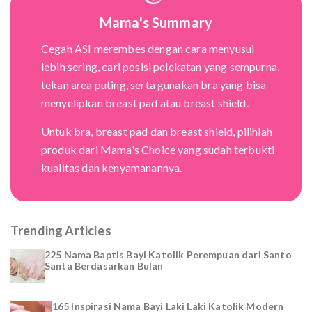
Mama's Summary
Cegah ASI merembes dengan cara menyusui
lebih sering, cari posisi pelekatan yang sempurna,
tekan area puting, serta gunakan bra yang bisa
menyelipkan breast pad atau breast shield.
Untuk bra, breast pad dan breast shield, pilihlah
produk dari Mama's Choice yang sudah terbukti
kualitas dan kenyamanannya.
Trending Articles
225 Nama Baptis Bayi Katolik Perempuan dari Santo
Santa Berdasarkan Bulan
165 Inspirasi Nama Bayi Laki Laki Katolik Modern