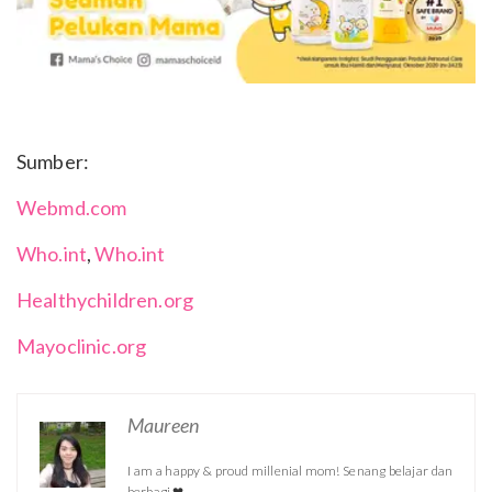
Sumber:
Webmd.com
Who.int
,
Who.int
Healthychildren.org
Mayoclinic.org
Maureen
I am a happy & proud millenial mom! Senang belajar dan
berbagi ❤