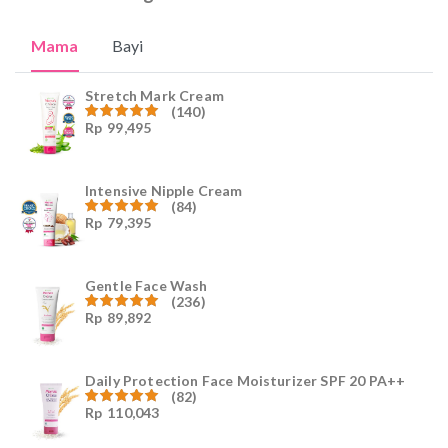
Mama
Bayi
Stretch Mark Cream
(140)
Rp
99,495
Dinilai
4.96
dari
5
Intensive Nipple Cream
(84)
Rp
79,395
Dinilai
4.96
dari
5
Gentle Face Wash
(236)
Rp
89,892
Dinilai
4.96
dari
5
Daily Protection Face Moisturizer SPF 20 PA++
(82)
Rp
110,043
Dinilai
4.94
dari