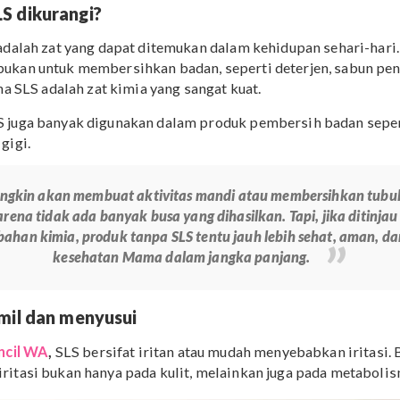
n, yang artinya dapat menyebabkan iritasi pada bagian tub
dalam jumlah yang berlebihan.
n SLS dikurangi?
, SLS adalah zat yang dapat ditemukan dalam kehidupan
yang bukan untuk membersihkan badan, seperti deterjen
n karena SLS adalah zat kimia yang sangat kuat.
a, SLS juga banyak digunakan dalam produk pembersih
pasta gigi.
SLS mungkin akan membuat aktivitas mandi atau member
rsih karena tidak ada banyak busa yang dihasilkan. Tapi, j
agai bahan kimia, produk tanpa SLS tentu jauh lebih s
kesehatan Mama dalam jangka panjang.