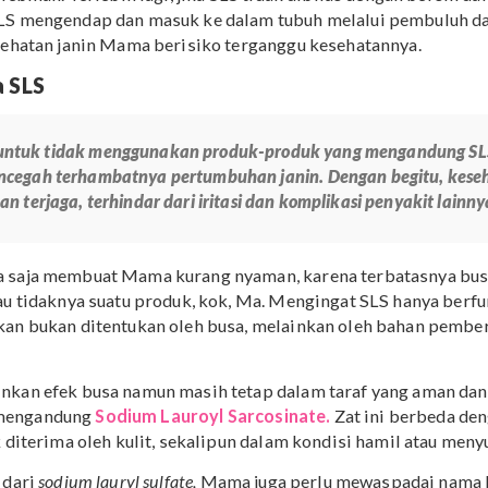
 mata
ika terlalu banyak mengendap di dalam tubuh
h lemak dan protein yang ada pada tubuh karena SLS be
am kadar yang sangat berlebihan serta kondisi yang bur
ndokrin yang dapat merusak pembentukkan hormon.
uruk pada tubuh jika
kadar SLS dalam suatu produk terd
au berlebihan. Terlebih lagi, jika SLS tidak dibilas den
hkan SLS mengendap dan masuk ke dalam tubuh melalui 
jika kesehatan janin Mama berisiko terganggu kesehatan
ahaya SLS
nkan untuk tidak menggunakan produk-produk yang me
ntuk mencegah terhambatnya pertumbuhan janin. Dengan 