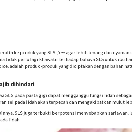
uga akan terjaga, terhindar dari iritasi dan komplikasi pe
n bisa saja membuat Mama kurang nyaman, karena terba
sih atau tidaknya suatu produk, kok, Ma. Mengingat SL
bersihkan bukan ditentukan oleh busa, melainkan oleh 
nginginkan efek busa namun masih tetap dalam taraf y
 yang mengandung
Sodium Lauroyl Sarcosinate.
Zat ini
 untuk diterima oleh kulit, sekalipun dalam kondisi ham
rnatif dari
sodium lauryl sulfate,
Mama juga perlu mewasp
adalah:
te
hate