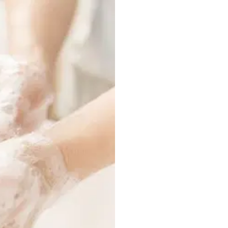
an iritasi. Bahkan, kadar SLS yang
da metabolisme tubuh.