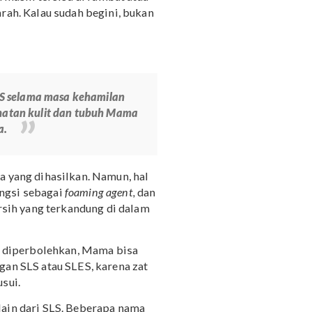
rsifat korosif
uk, bisa menyebabkan cacat janin
apat dalam jumlah yang banyak, dan
gan bersih dan masih tersisa di rambut atau
pembuluh darah. Kalau sudah begini, bukan
nya.
ngandung SLS selama masa kehamilan
begitu, kesehatan kulit dan tubuh Mama