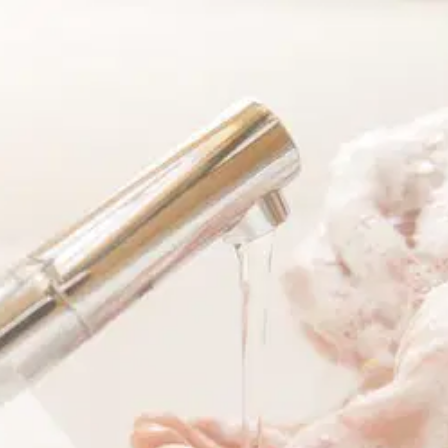
bu hamil dan menyusui
r Council WA
,
SLS bersifat iritan atau mudah menyebabk
bkan iritasi bukan hanya pada kulit, melainkan juga pa