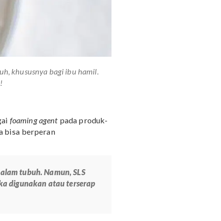
han oleh tubuh, khususnya bagi ibu hamil.
el berikut ini!
rfungsi sebagai
foaming agent
pada produk-
oduk ini juga bisa berperan
au masuk ke dalam tubuh. Namun, SLS