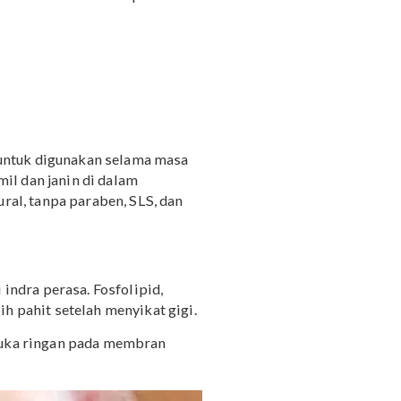
nyakit lainnya.
tasnya busa yang dihasilkan. Namun, hal
S hanya berfungsi sebagai
foaming agent,
dan
bahan pembersih yang terkandung di dalam
ang aman dan diperbolehkan, Mama bisa
 berbeda dengan SLS atau SLES, karena zat
il atau menyusui.
adai nama lain dari SLS. Beberapa nama