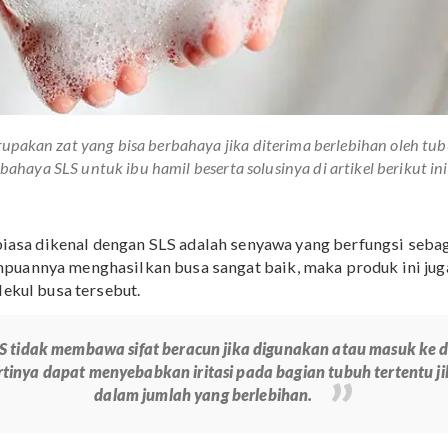
S merupakan zat yang bisa berbahaya jika diterima berlebi
ngenai bahaya SLS untuk ibu hamil beserta solusinya di artik
 yang biasa dikenal dengan SLS adalah senyawa yang be
 kemampuannya menghasilkan busa sangat baik, maka pr
ari molekul busa tersebut.
ya, SLS tidak membawa sifat beracun jika digunakan at