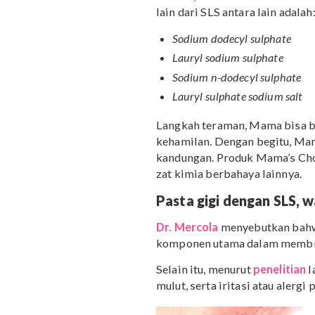
j
Produk tanpa SLS mungki
ini tidak menentukan ber
tingkat efektivitas mem
suatu produk.
Nah, jika Mama tetap me
memilih produk-produk
ini lebih ringan dan aman
Namun, saat mencari alte
lain dari SLS antara lain 
Sodium dodecyl sulpha
Lauryl sodium sulphate
Sodium n-dodecyl sulp