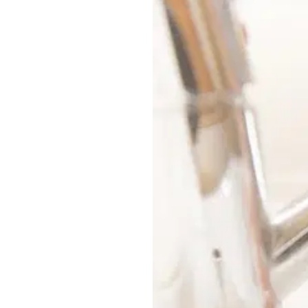
Bahaya SLS untuk i
Dilansir dari situs
Cance
berlebihan bisa menyeba