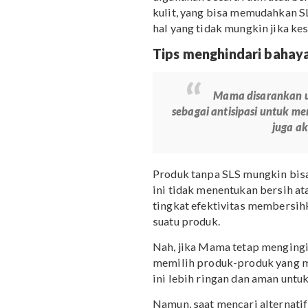
Dermatitis
Menyebabkan iritasi
Merusak organ hati j
Dapat menyerap jumla
Potensi terburuk, dal
Mengganggu sistem e
SLS dapat berpengaruh b
digunakan secara rutin at
kulit, yang bisa memuda
hal yang tidak mungkin 
Tips menghindari b
Mama disara
sebagai antisipasi u