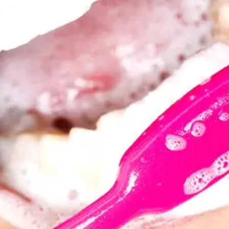
salt
isa beralih ke produk yang SLS-
free
agar lebih tenang
, Mama tidak perlu lagi khawatir terhadap bahaya SLS u
s Choice, adalah produk-produk yang diciptakan dengan
nya.
S, wajib dihindari
bahwa SLS pada pasta gigi dapat mengganggu fungsi lid
mbran sel pada lidah akan terpecah dan mengakibatkan
itian
lainnya, SLS juga terbukti berpotensi menyebabka
alergi pada lidah.