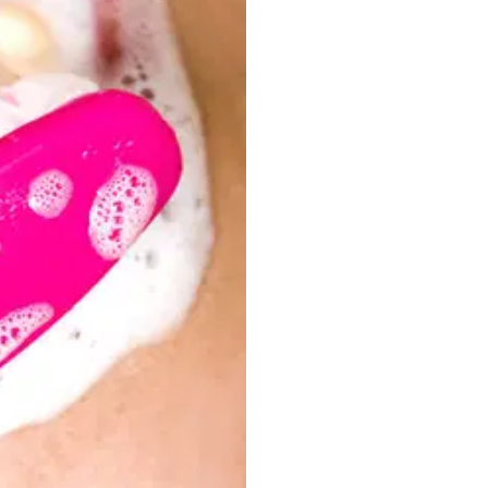
 dan nyaman untuk digunakan selama masa
ntuk ibu hamil dan janin di dalam
 bahan natural, tanpa paraben, SLS, dan
ah sebagai indra perasa. Fosfolipid,
 mulut lebih pahit setelah menyikat gigi.
n sariawan, luka ringan pada membran