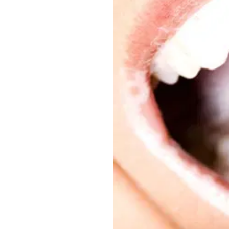
Lauryl sulphate sodium 
Langkah teraman, Mama b
kehamilan. Dengan begitu
kandungan. Produk Mama’
zat kimia berbahaya lain
Pasta gigi dengan SL
Dr. Mercola
menyebutkan 
komponen utama dalam me
Selain itu, menurut
penel
mulut, serta iritasi atau 