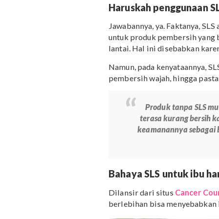
memiliki sifat irita
Haruskah penggunaa
Jawabannya, ya. Faktanya
untuk produk pembersih 
lantai. Hal ini disebabka
Namun, pada kenyataanny
pembersih wajah, hingga 
Produk tanpa 
terasa kurang be
keamanannya seb