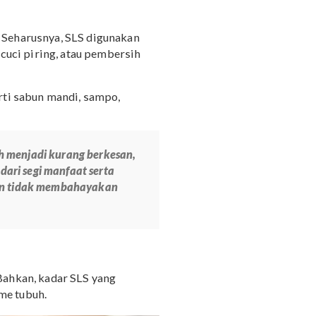
uh tertentu jika digunakan atau terserap
 sehari-hari. Seharusnya, SLS digunakan
, sabun pencuci piring, atau pembersih
 badan seperti sabun mandi, sampo,
sihkan tubuh menjadi kurang berkesan,
ika ditinjau dari segi manfaat serta
ehat, aman, dan tidak membahayakan