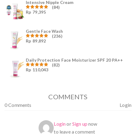
Intensive Nipple Cream
(84)
Rp
79,395
Dinilai
4.96
dari
5
Gentle Face Wash
(236)
Rp
89,892
Dinilai
4.96
dari
5
Daily Protection Face Moisturizer SPF 20 PA++
(82)
Rp
110,043
Dinilai
4.94
dari
5
COMMENTS
0 Comments
Login
Login
or
Sign up
now
to leave a comment