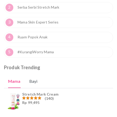
2
Serba Serbi Stretch Mark
3
Mama Skin Expert Series
4
Ruam Popok Anak
5
#KurangiWorry Mama
Produk Trending
Mama
Bayi
Stretch Mark Cream
(140)
Rp
99,495
Dinilai
4.96
dari
5