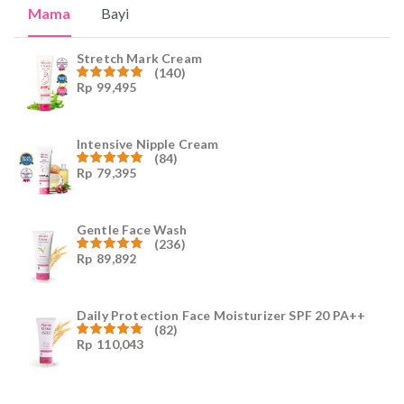
Mama
Bayi
Stretch Mark Cream
(140)
Rp
99,495
Dinilai
4.96
dari
5
Intensive Nipple Cream
(84)
Rp
79,395
Dinilai
4.96
dari
5
Gentle Face Wash
(236)
Rp
89,892
Dinilai
4.96
dari
5
Daily Protection Face Moisturizer SPF 20 PA++
(82)
Rp
110,043
Dinilai
4.94
dari
5