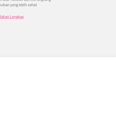
Terbukti secara klinis untuk menutrisi dan
merangsang pertumbuhan rambut dengan
mengaktifkan sel induk pada folikel rambut.
Green Pea
Kacang polong untuk meningkatkan
kekuatan akar rambut dan merangsang
pertumbuhan yang lebih sehat
Daftar Bahan Lengkap