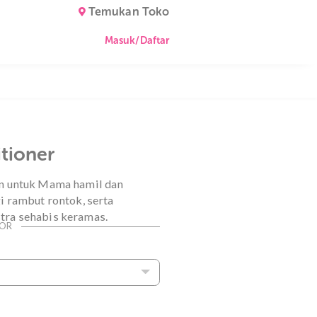
Temukan Toko
Masuk/Daftar
t Conditioner
sus dan aman untuk Mama hamil dan
if mengurangi rambut rontok, serta
mbutan ekstra sehabis keramas.
ommerce