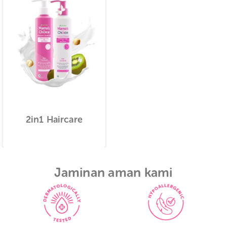
Produk yang biasa dibeli be
o
2in1 Haircare