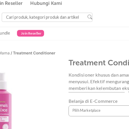
Join Reseller
Hubungi Kami
Bundle
Join Reseller
watan Mama
/ Treatment Conditioner
Treatmen
Kondisioner khu
menyusui. Efekt
memberikan kele
Belanja di E-C
Pilih Marketplace