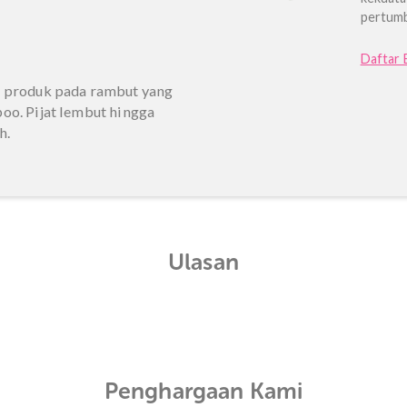
rontok
ut
yak alami
 rambut
n rambut
n
sapkan produk pada rambut yang
shampoo. Pijat lembut hingga
 bersih.