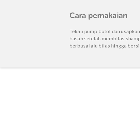
Mengurangi rambut 
Melembapkan ramb
Mengembalikan min
Menjaga elastisitas
Mencegah kekusuta
Cara pemakaia
Tekan pump botol dan u
basah setelah membilas 
berbusa lalu bilas hingga