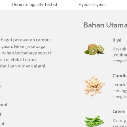
Jaminan aman kami
 Tested
Hypoallergenic
Sulfate F
uk
Baha
akan sebagai perawatan rambut
an menyusui. Bekerja sebagai
bahan-bahan berbahaya seperti
itioner ini efektif untuk
 mengembalikan minyak alami
n.