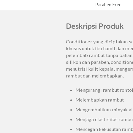
e
Paraben Free
Dermatologically
Deskripsi Prod
Conditioner yang dicipt
khusus untuk ibu hamil d
pelembab rambut tanpa 
silikon dan paraben, cond
menutrisi kulit kepala,
rambut dan melembapka