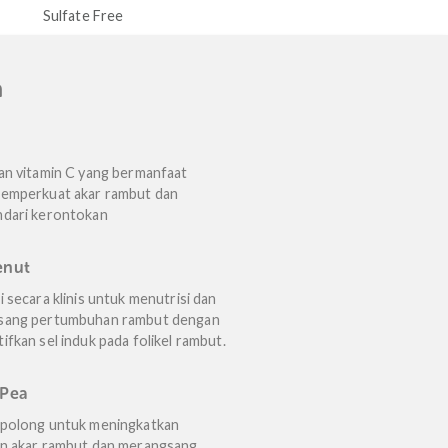
Alcohol Free
Paraben 
ree
n Utama
Kiwi
Kaya akan vitamin C yang bermanfaat
untuk memperkuat akar rambut dan
menghindari kerontokan
Candlenut