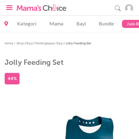
Kategori
Mama
Bayi
Bundle
Join 
Home /
Shop
/
Bayi
/
Perlengkapan Bayi
/ Jolly Feeding Set
Jolly Feeding Set
44%